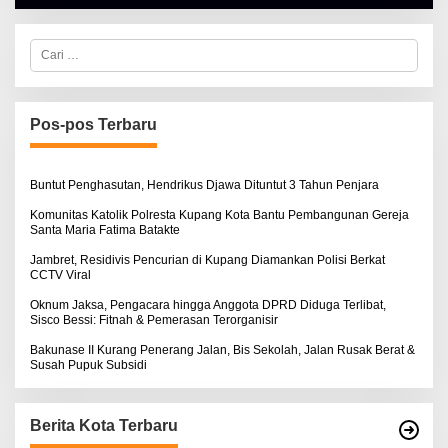
A
L
B
E
C
R
a
T
r
K
i
I
u
N
n
Pos-pos Terbaru
O
t
S
u
E
k
:
Buntut Penghasutan, Hendrikus Djawa Dituntut 3 Tahun Penjara
Komunitas Katolik Polresta Kupang Kota Bantu Pembangunan Gereja
Santa Maria Fatima Batakte
Jambret, Residivis Pencurian di Kupang Diamankan Polisi Berkat
CCTV Viral
Oknum Jaksa, Pengacara hingga Anggota DPRD Diduga Terlibat,
Sisco Bessi: Fitnah & Pemerasan Terorganisir
Bakunase II Kurang Penerang Jalan, Bis Sekolah, Jalan Rusak Berat &
Susah Pupuk Subsidi
Berita Kota Terbaru