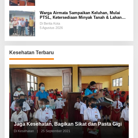
Warga Airmata Sampaikan Keluhan, Mulai
PTSL, Ketersediaan Minyak Tanah & Lahan
Pemakaman
Di Berita Kota
5 Agustus 2026
Kesehatan Terbaru
P
a
Jaga Kesehatan, Bagikan Sikat dan Pasta Gigi
A
Di Kesehatan
|
25 September 2021
Di