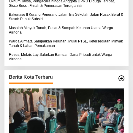
:
Oknum Jaksa, Pengacara hingga Anggota DPRD Diduga Terlibat,
Sisco Bessi: Fitnah & Pemerasan Terorganisir
Bakunase II Kurang Penerang Jalan, Bis Sekolah, Jalan Rusak Berat &
Susah Pupuk Subsidi
Masalah Minyak Tanah, Pasar & Sampah Keluhan Utama Warga
Airnona
Warga Airmata Sampaikan Keluhan, Mulai PTSL, Ketersediaan Minyak
Tanah & Lahan Pemakaman
Reses, Mokris Lay Salurkan Bantuan Dana Pribadi untuk Warga
Airnona
Berita Kota Terbaru