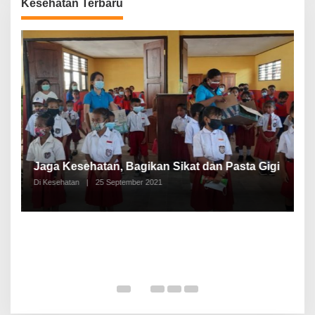
Kesehatan Terbaru
P
a
Jaga Kesehatan, Bagikan Sikat dan Pasta Gigi
A
Di Kesehatan
|
25 September 2021
Di