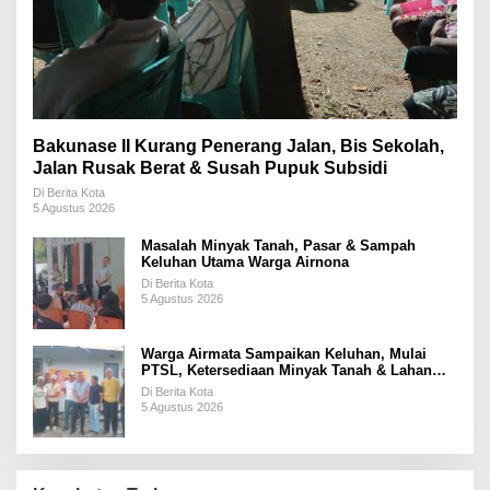
Bakunase II Kurang Penerang Jalan, Bis Sekolah,
Jalan Rusak Berat & Susah Pupuk Subsidi
Di Berita Kota
5 Agustus 2026
Masalah Minyak Tanah, Pasar & Sampah
Keluhan Utama Warga Airnona
Di Berita Kota
5 Agustus 2026
Warga Airmata Sampaikan Keluhan, Mulai
PTSL, Ketersediaan Minyak Tanah & Lahan
Pemakaman
Di Berita Kota
5 Agustus 2026