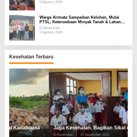
5 Agustus 2026
Warga Airmata Sampaikan Keluhan, Mulai
PTSL, Ketersediaan Minyak Tanah & Lahan
Pemakaman
Di Berita Kota
5 Agustus 2026
Kesehatan Terbaru
P
a
Jaga Kesehatan, Bagikan Sikat dan Pasta Gigi
A
Di Kesehatan
|
25 September 2021
Di