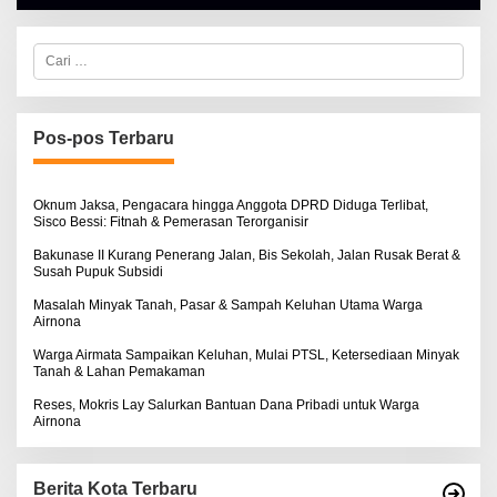
A
L
B
E
C
R
a
T
r
K
i
I
u
N
n
Pos-pos Terbaru
O
t
S
u
E
k
:
Oknum Jaksa, Pengacara hingga Anggota DPRD Diduga Terlibat,
Sisco Bessi: Fitnah & Pemerasan Terorganisir
Bakunase II Kurang Penerang Jalan, Bis Sekolah, Jalan Rusak Berat &
Susah Pupuk Subsidi
Masalah Minyak Tanah, Pasar & Sampah Keluhan Utama Warga
Airnona
Warga Airmata Sampaikan Keluhan, Mulai PTSL, Ketersediaan Minyak
Tanah & Lahan Pemakaman
Reses, Mokris Lay Salurkan Bantuan Dana Pribadi untuk Warga
Airnona
Berita Kota Terbaru