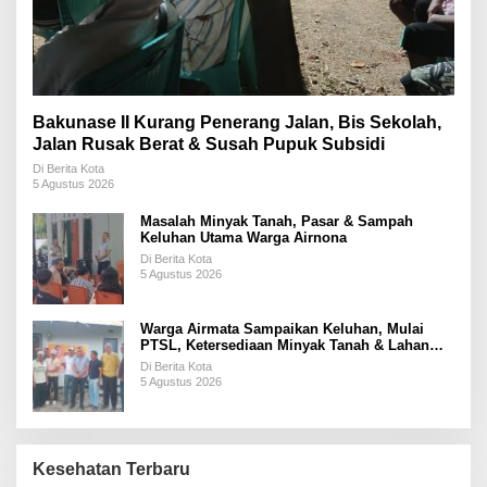
Bakunase II Kurang Penerang Jalan, Bis Sekolah,
Jalan Rusak Berat & Susah Pupuk Subsidi
Di Berita Kota
5 Agustus 2026
Masalah Minyak Tanah, Pasar & Sampah
Keluhan Utama Warga Airnona
Di Berita Kota
5 Agustus 2026
Warga Airmata Sampaikan Keluhan, Mulai
PTSL, Ketersediaan Minyak Tanah & Lahan
Pemakaman
Di Berita Kota
5 Agustus 2026
Kesehatan Terbaru