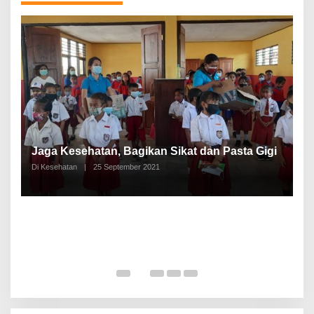
P
a
Jaga Kesehatan, Bagikan Sikat dan Pasta Gigi
A
Di Kesehatan
|
25 September 2021
Di