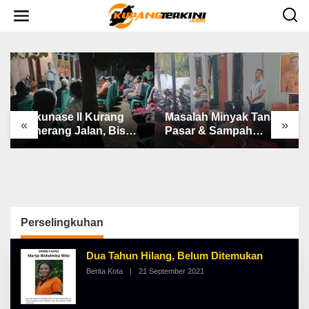
L
e
w
a
t
i
k
e
k
o
n
Bakunase II Kurang
Masalah Minyak Tanah,
t
«
»
e
Penerang Jalan, Bis
Pasar & Sampah
n
Sekolah, Jalan Rusak
Keluhan Utama Warga
Berat & Susah Pupuk
Airnona
Subsidi
Perselingkuhan
Dua Tahun Hilang, Belum Ditemukan
Berita Kota
|
21 September 2021
O
L
E
H