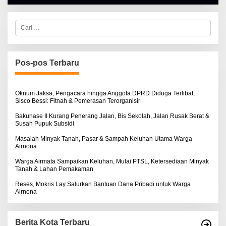
A
L
B
E
C
R
a
T
r
K
i
I
u
N
n
Pos-pos Terbaru
O
t
S
u
E
k
:
Oknum Jaksa, Pengacara hingga Anggota DPRD Diduga Terlibat,
Sisco Bessi: Fitnah & Pemerasan Terorganisir
Bakunase II Kurang Penerang Jalan, Bis Sekolah, Jalan Rusak Berat &
Susah Pupuk Subsidi
Masalah Minyak Tanah, Pasar & Sampah Keluhan Utama Warga
Airnona
Warga Airmata Sampaikan Keluhan, Mulai PTSL, Ketersediaan Minyak
Tanah & Lahan Pemakaman
Reses, Mokris Lay Salurkan Bantuan Dana Pribadi untuk Warga
Airnona
Berita Kota Terbaru