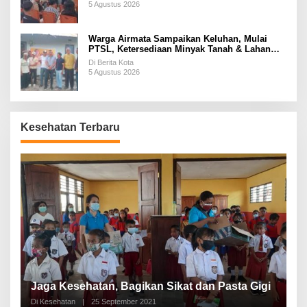
5 Agustus 2026
Warga Airmata Sampaikan Keluhan, Mulai
PTSL, Ketersediaan Minyak Tanah & Lahan
Pemakaman
Di Berita Kota
5 Agustus 2026
Kesehatan Terbaru
P
a
Jaga Kesehatan, Bagikan Sikat dan Pasta Gigi
A
Di Kesehatan
|
25 September 2021
Di