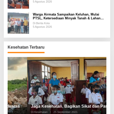
5 Agustus 2026
Warga Airmata Sampaikan Keluhan, Mulai
PTSL, Ketersediaan Minyak Tanah & Lahan
Pemakaman
Di Berita Kota
5 Agustus 2026
Kesehatan Terbaru
P
a
Jaga Kesehatan, Bagikan Sikat dan Pasta Gigi
A
Di Kesehatan
|
25 September 2021
Di