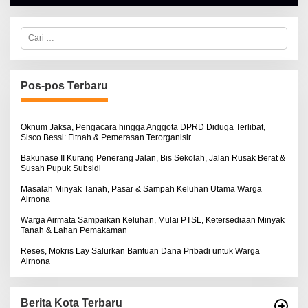
H
A
L
C
B
a
E
r
R
i
T
u
K
I
n
Pos-pos Terbaru
N
t
O
u
S
k
E
:
Oknum Jaksa, Pengacara hingga Anggota DPRD Diduga Terlibat,
Sisco Bessi: Fitnah & Pemerasan Terorganisir
Bakunase II Kurang Penerang Jalan, Bis Sekolah, Jalan Rusak Berat &
Susah Pupuk Subsidi
Masalah Minyak Tanah, Pasar & Sampah Keluhan Utama Warga
Airnona
Warga Airmata Sampaikan Keluhan, Mulai PTSL, Ketersediaan Minyak
Tanah & Lahan Pemakaman
Reses, Mokris Lay Salurkan Bantuan Dana Pribadi untuk Warga
Airnona
Berita Kota Terbaru