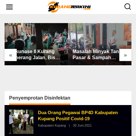
L
e
w
a
t
i
k
e
k
o
n
Bakunase II Kurang
Masalah Minyak Tanah,
t
«
»
e
Penerang Jalan, Bis
Pasar & Sampah
n
Sekolah, Jalan Rusak
Keluhan Utama Warga
Berat & Susah Pupuk
Airnona
Subsidi
Penyemprotan Disinfektan
Dua Orang Pegawai BP4D Kabupaten
Kupang Positif Covid-19
Kabupaten Kupang
|
30 Juni 2021
O
L
E