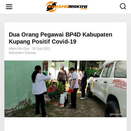
L
e
w
a
t
i
k
e
Dua Orang Pegawai BP4D Kabupaten
k
Kupang Positif Covid-19
o
n
Albert Kin Ose
30 Juni 2021
t
Kabupaten Kupang
e
n