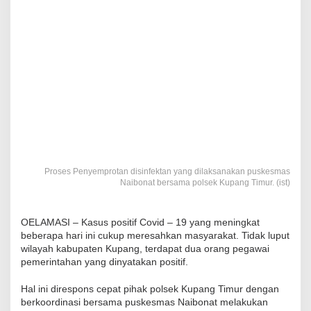
Proses Penyemprotan disinfektan yang dilaksanakan puskesmas
Naibonat bersama polsek Kupang Timur. (ist)
OELAMASI – Kasus positif Covid – 19 yang meningkat
beberapa hari ini cukup meresahkan masyarakat. Tidak luput
wilayah kabupaten Kupang, terdapat dua orang pegawai
pemerintahan yang dinyatakan positif.
Hal ini direspons cepat pihak polsek Kupang Timur dengan
berkoordinasi bersama puskesmas Naibonat melakukan