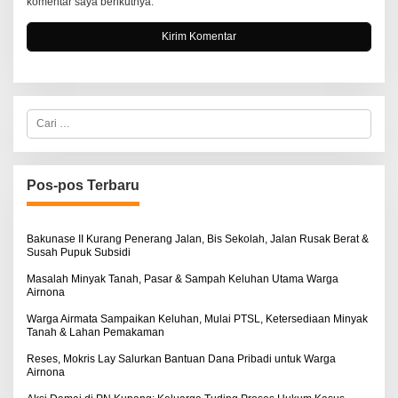
komentar saya berikutnya.
C
a
r
i
u
n
Pos-pos Terbaru
t
u
k
:
Bakunase II Kurang Penerang Jalan, Bis Sekolah, Jalan Rusak Berat &
Susah Pupuk Subsidi
Masalah Minyak Tanah, Pasar & Sampah Keluhan Utama Warga
Airnona
Warga Airmata Sampaikan Keluhan, Mulai PTSL, Ketersediaan Minyak
Tanah & Lahan Pemakaman
Reses, Mokris Lay Salurkan Bantuan Dana Pribadi untuk Warga
Airnona