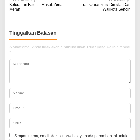
N
Pos sebelumnya
Pos berikutnya
Kelurahan Fatululi Masuk Zona
Transparansi Itu Dimulai Dari
a
Merah
Walikota Sendiri
v
i
Tinggalkan Balasan
g
a
Alamat email Anda tidak akan dipublikasikan.
Ruas yang wajib ditandai
*
s
i
p
o
s
Simpan nama, email, dan situs web saya pada peramban ini untuk