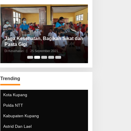
Jaga Kesehatan, Bagikan Sikat dan
Perketat Protoko
Pasta Gigi
Lebaran Lebih 
Di Kesehatan
|
25 September 2021
Di Kesehatan
|
5 Mei 20
Trending
Kota Kupang
Polda NTT
Kabupaten Kupang
Astrid Dan Lael