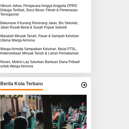
k
ntuk Warga Airnona
Hukum Kasus Sebastian
:
Oknum Jaksa, Pengacara hingga Anggota DPRD
Diduga Terlibat, Sisco Bessi: Fitnah & Pemerasan
Bokol Sarat Rekayasa
Terorganisir
Bakunase II Kurang Penerang Jalan, Bis Sekolah,
Jalan Rusak Berat & Susah Pupuk Subsidi
Masalah Minyak Tanah, Pasar & Sampah Keluhan
Utama Warga Airnona
Warga Airmata Sampaikan Keluhan, Mulai PTSL,
Ketersediaan Minyak Tanah & Lahan Pemakaman
Reses, Mokris Lay Salurkan Bantuan Dana Pribadi
untuk Warga Airnona
Berita Kota Terbaru