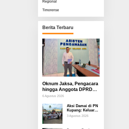
Regional
Timorense
Berita Terbaru
Oknum Jaksa, Pengacara
hingga Anggota DPRD
Diduga Terlibat, Sisco
6 Agustus 2026
Bessi: Fitnah &
Aksi Damai di PN
Pemerasan Terorganisir
Kupang: Keluarga
Tuding Proses
3 Agustus 2026
Hukum Kasus
Sebastian Bokol
Sarat Rekayasa