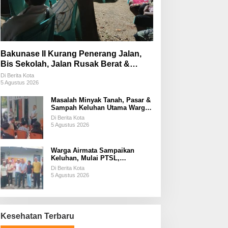
Bakunase II Kurang Penerang Jalan,
Bis Sekolah, Jalan Rusak Berat &
Susah Pupuk Subsidi
Di Berita Kota
5 Agustus 2026
Masalah Minyak Tanah, Pasar &
Sampah Keluhan Utama Warga
Airnona
Di Berita Kota
5 Agustus 2026
Warga Airmata Sampaikan
Keluhan, Mulai PTSL,
Ketersediaan Minyak Tanah &
Di Berita Kota
Lahan Pemakaman
5 Agustus 2026
Kesehatan Terbaru