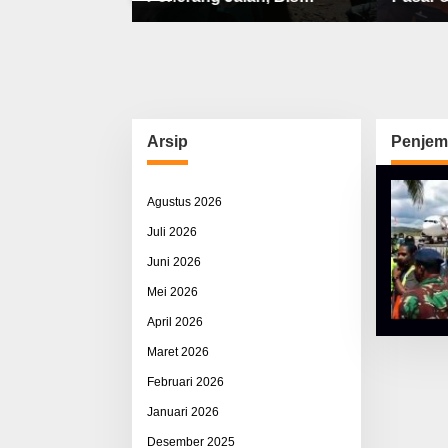
bat, Sisco
Sekolah, Jalan Rusak Berat
Utama 
ah & Pemerasan
& Susah Pupuk Subsidi
Arsip
Penjem
Agustus 2026
Juli 2026
Juni 2026
Mei 2026
April 2026
Maret 2026
Februari 2026
Januari 2026
Desember 2025