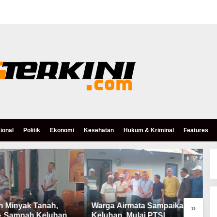
ional
Politik
Ekonomi
Kesehatan
Hukum & Kriminal
Features
h Minyak Tanah,
Warga Airmata Sampaikan
R
»
& Sampah Keluhan
Keluhan, Mulai PTSL,
B