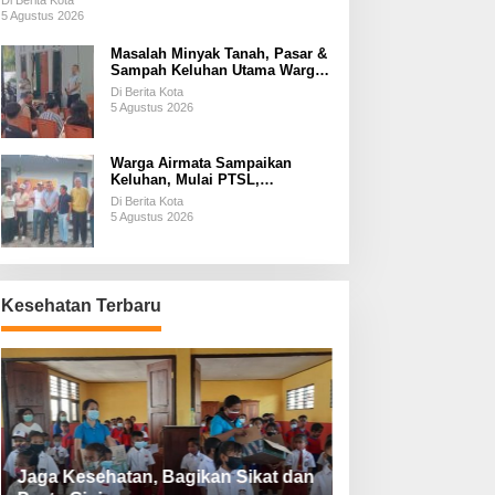
Di Berita Kota
5 Agustus 2026
Masalah Minyak Tanah, Pasar &
Sampah Keluhan Utama Warga
Airnona
Di Berita Kota
5 Agustus 2026
Warga Airmata Sampaikan
Keluhan, Mulai PTSL,
Ketersediaan Minyak Tanah &
Di Berita Kota
Lahan Pemakaman
5 Agustus 2026
Kesehatan Terbaru
Jaga Kesehatan, Bagikan Sikat dan
Perketat Protoko