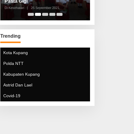
Pasta Gigi
Lebaran Lebih 
Di Kesehatan
|
25 September 2021
Di Kesehatan
|
5 Mei 20
Trending
Kota Kupang
Polda NTT
Kabupaten Kupang
Astrid Dan Lael
Covid-19