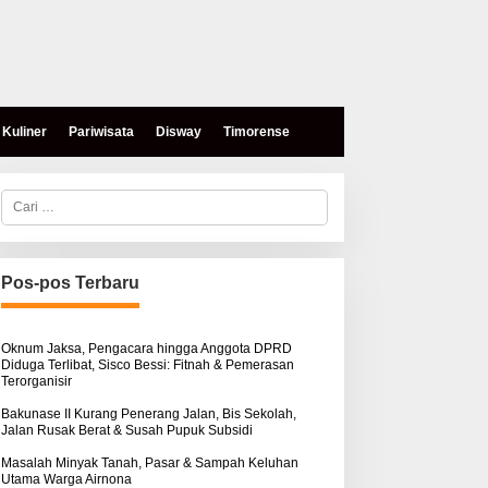
Kuliner
Pariwisata
Disway
Timorense
C
a
r
i
u
n
Pos-pos Terbaru
t
eses, Mokris Lay Salurkan
Aksi Damai di PN Kupang:
u
antuan Dana Pribadi
Keluarga Tuding Proses
k
ntuk Warga Airnona
Hukum Kasus Sebastian
:
Oknum Jaksa, Pengacara hingga Anggota DPRD
Diduga Terlibat, Sisco Bessi: Fitnah & Pemerasan
Bokol Sarat Rekayasa
Terorganisir
Bakunase II Kurang Penerang Jalan, Bis Sekolah,
Jalan Rusak Berat & Susah Pupuk Subsidi
Masalah Minyak Tanah, Pasar & Sampah Keluhan
Utama Warga Airnona