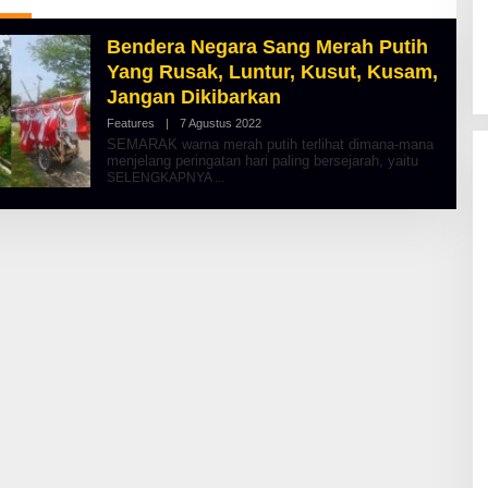
Bendera Negara Sang Merah Putih
Yang Rusak, Luntur, Kusut, Kusam,
Jangan Dikibarkan
Features
|
7 Agustus 2022
O
L
SEMARAK warna merah putih terlihat dimana-mana
E
menjelang peringatan hari paling bersejarah, yaitu
H
SELENGKAPNYA
A
L
B
E
R
T
K
I
N
O
S
E