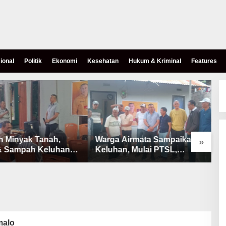
ional
Politik
Ekonomi
Kesehatan
Hukum & Kriminal
Features
h Minyak Tanah,
Warga Airmata Sampaikan
R
»
& Sampah Keluhan
Keluhan, Mulai PTSL,
B
Warga Airnona
Ketersediaan Minyak Tanah
u
& Lahan Pemakaman
malo