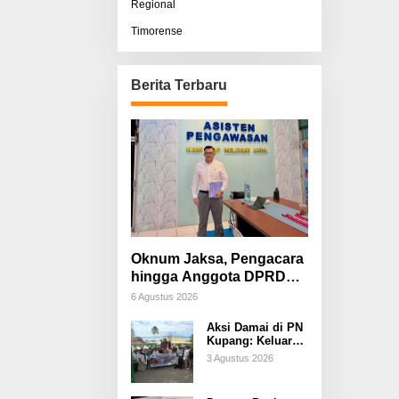
Regional
Timorense
Berita Terbaru
Oknum Jaksa, Pengacara
hingga Anggota DPRD
Diduga Terlibat, Sisco
6 Agustus 2026
Bessi: Fitnah &
Aksi Damai di PN
Pemerasan Terorganisir
Kupang: Keluarga
Tuding Proses
3 Agustus 2026
Hukum Kasus
Sebastian Bokol
Sarat Rekayasa