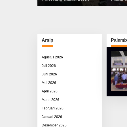
bat, Sisco
Sekolah, Jalan Rusak Berat
Utama 
ah & Pemerasan
& Susah Pupuk Subsidi
Arsip
Palemb
Agustus 2026
Juli 2026
Juni 2026
Mei 2026
April 2026
Maret 2026
Februari 2026
Januari 2026
Desember 2025