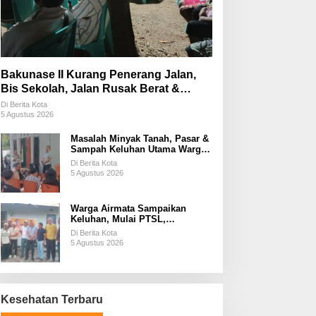
Bakunase II Kurang Penerang Jalan,
Bis Sekolah, Jalan Rusak Berat &
Susah Pupuk Subsidi
Di Berita Kota
5 Agustus 2026
Masalah Minyak Tanah, Pasar &
Sampah Keluhan Utama Warga
Airnona
Di Berita Kota
5 Agustus 2026
Warga Airmata Sampaikan
Keluhan, Mulai PTSL,
Ketersediaan Minyak Tanah &
Di Berita Kota
Lahan Pemakaman
5 Agustus 2026
Kesehatan Terbaru