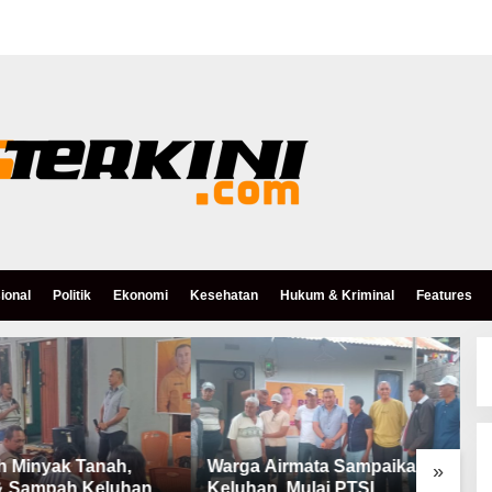
ional
Politik
Ekonomi
Kesehatan
Hukum & Kriminal
Features
h Minyak Tanah,
Warga Airmata Sampaikan
R
»
& Sampah Keluhan
Keluhan, Mulai PTSL,
B