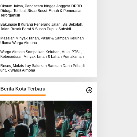
k
ntuk Warga Airnona
Hukum Kasus Sebastian
:
Oknum Jaksa, Pengacara hingga Anggota DPRD
Diduga Terlibat, Sisco Bessi: Fitnah & Pemerasan
Bokol Sarat Rekayasa
Terorganisir
Bakunase II Kurang Penerang Jalan, Bis Sekolah,
Jalan Rusak Berat & Susah Pupuk Subsidi
Masalah Minyak Tanah, Pasar & Sampah Keluhan
Utama Warga Airnona
Warga Airmata Sampaikan Keluhan, Mulai PTSL,
Ketersediaan Minyak Tanah & Lahan Pemakaman
Reses, Mokris Lay Salurkan Bantuan Dana Pribadi
untuk Warga Airnona
Berita Kota Terbaru