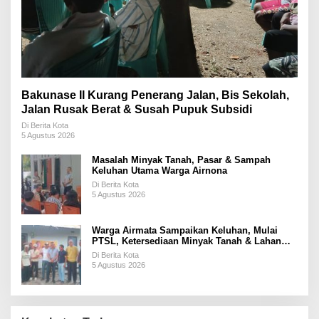
Bakunase II Kurang Penerang Jalan, Bis Sekolah,
Jalan Rusak Berat & Susah Pupuk Subsidi
Di Berita Kota
5 Agustus 2026
Masalah Minyak Tanah, Pasar & Sampah
Keluhan Utama Warga Airnona
Di Berita Kota
5 Agustus 2026
Warga Airmata Sampaikan Keluhan, Mulai
PTSL, Ketersediaan Minyak Tanah & Lahan
Pemakaman
Di Berita Kota
5 Agustus 2026