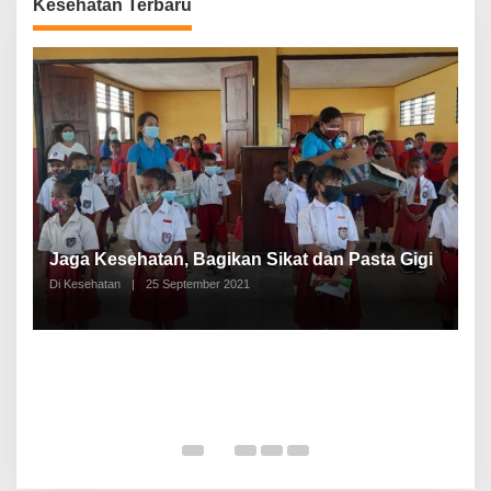
Kesehatan Terbaru
P
a
Jaga Kesehatan, Bagikan Sikat dan Pasta Gigi
A
Di Kesehatan
|
25 September 2021
Di