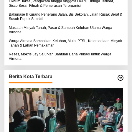
:
Oknum Jaksa, Pengacara hingga Anggota DPRD Diduga Terlibat,
Sisco Bessi: Fitnah & Pemerasan Terorganisir
Bakunase II Kurang Penerang Jalan, Bis Sekolah, Jalan Rusak Berat &
Susah Pupuk Subsidi
Masalah Minyak Tanah, Pasar & Sampah Keluhan Utama Warga
Airnona
Warga Airmata Sampaikan Keluhan, Mulai PTSL, Ketersediaan Minyak
Tanah & Lahan Pemakaman
Reses, Mokris Lay Salurkan Bantuan Dana Pribadi untuk Warga
Airnona
Berita Kota Terbaru