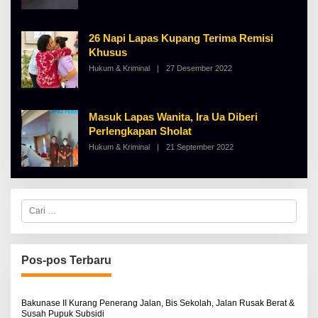
E
H
A
26 Napi Lapas Kupang Terima Remisi
L
B
Khusus
E
Hukum & Kriminal
|
27 Desember 2022
O
R
L
T
E
K
H
I
A
N
Masuk Lapas Wanita, Ira Ua Diberi
L
O
B
S
Perlengkapan Sholat
E
E
Hukum & Kriminal
|
21 September 2022
O
R
L
T
E
K
H
I
A
N
L
O
C
B
S
a
E
E
r
R
i
T
u
K
I
n
Pos-pos Terbaru
N
t
O
u
S
k
E
:
Bakunase II Kurang Penerang Jalan, Bis Sekolah, Jalan Rusak Berat &
Susah Pupuk Subsidi