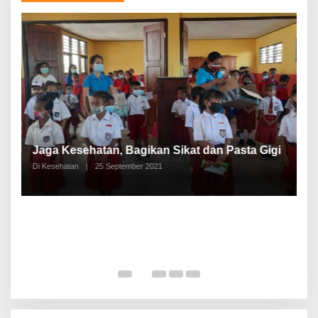
P
a
Jaga Kesehatan, Bagikan Sikat dan Pasta Gigi
A
Di Kesehatan
|
25 September 2021
Di