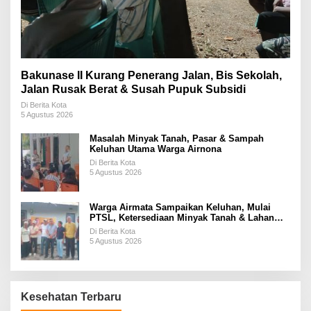
Bakunase II Kurang Penerang Jalan, Bis Sekolah,
Jalan Rusak Berat & Susah Pupuk Subsidi
Di Berita Kota
5 Agustus 2026
Masalah Minyak Tanah, Pasar & Sampah
Keluhan Utama Warga Airnona
Di Berita Kota
5 Agustus 2026
Warga Airmata Sampaikan Keluhan, Mulai
PTSL, Ketersediaan Minyak Tanah & Lahan
Pemakaman
Di Berita Kota
5 Agustus 2026
Kesehatan Terbaru