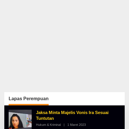
Lapas Perempuan
Jaksa Minta Majelis Vonis Ira Sesuai
Tuntutan
Hukum & Kriminal
|
1 Maret 2023
O
L