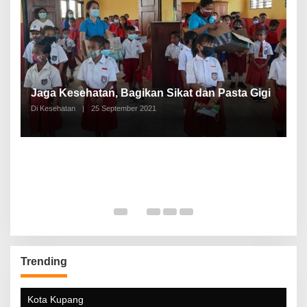
P
a
Jaga Kesehatan, Bagikan Sikat dan Pasta Gigi
A
Di Kesehatan
|
25 September 2021
Di
Trending
Kota Kupang