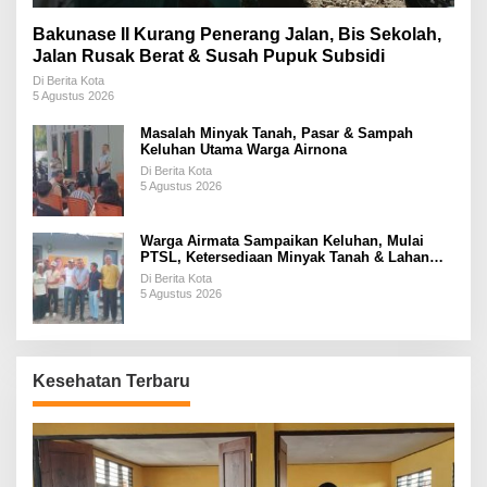
Bakunase II Kurang Penerang Jalan, Bis Sekolah,
Jalan Rusak Berat & Susah Pupuk Subsidi
Di Berita Kota
5 Agustus 2026
Masalah Minyak Tanah, Pasar & Sampah
Keluhan Utama Warga Airnona
Di Berita Kota
5 Agustus 2026
Warga Airmata Sampaikan Keluhan, Mulai
PTSL, Ketersediaan Minyak Tanah & Lahan
Pemakaman
Di Berita Kota
5 Agustus 2026
Kesehatan Terbaru