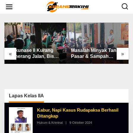
L
e
w
a
t
i
k
e
k
o
n
Bakunase II Kurang
Masalah Minyak Tanah,
t
«
»
e
Penerang Jalan, Bis
Pasar & Sampah
n
Sekolah, Jalan Rusak
Keluhan Utama Warga
Berat & Susah Pupuk
Airnona
Subsidi
Lapas Kelas IIA
Kabur, Napi Kasus Rudapaksa Berhasil
Ditangkap
Hukum & Kriminal
|
9 Oktober 2024
O
L
E