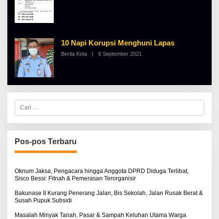
H
A
L
B
E
R
10 Napi Korupsi Menghuni Lapas
T
K
Berita Kota
|
6 September 2021
O
I
L
N
E
O
H
S
A
E
L
B
E
C
R
a
T
r
K
i
I
u
N
n
Pos-pos Terbaru
O
t
S
u
E
k
:
Oknum Jaksa, Pengacara hingga Anggota DPRD Diduga Terlibat,
Sisco Bessi: Fitnah & Pemerasan Terorganisir
Bakunase II Kurang Penerang Jalan, Bis Sekolah, Jalan Rusak Berat &
Susah Pupuk Subsidi
Masalah Minyak Tanah, Pasar & Sampah Keluhan Utama Warga