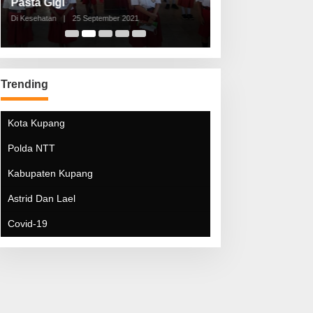
Pasta Gigi
Lebaran Lebih 
Di Kesehatan
|
25 September 2021
Di Kesehatan
|
5 Mei 20
Trending
Kota Kupang
Polda NTT
Kabupaten Kupang
Astrid Dan Lael
Covid-19