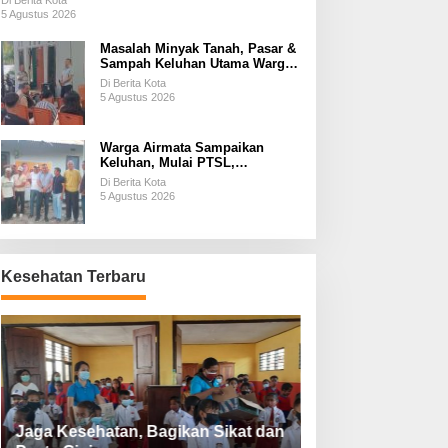
Di Berita Kota
5 Agustus 2026
Masalah Minyak Tanah, Pasar &
Sampah Keluhan Utama Warga
Airnona
Di Berita Kota
5 Agustus 2026
Warga Airmata Sampaikan
Keluhan, Mulai PTSL,
Ketersediaan Minyak Tanah &
Di Berita Kota
Lahan Pemakaman
5 Agustus 2026
Kesehatan Terbaru
Jaga Kesehatan, Bagikan Sikat dan
Perketat Protoko