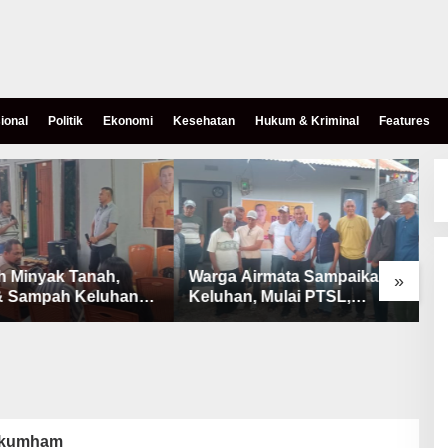
ional
Politik
Ekonomi
Kesehatan
Hukum & Kriminal
Features
h Minyak Tanah,
Warga Airmata Sampaikan
R
»
& Sampah Keluhan
Keluhan, Mulai PTSL,
B
Warga Airnona
Ketersediaan Minyak Tanah
u
& Lahan Pemakaman
kumham