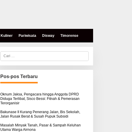
Kuliner
Pariwisata
Disway
Timorense
C
a
r
i
u
n
Pos-pos Terbaru
t
eses, Mokris Lay Salurkan
Aksi Damai di PN Kupang:
u
antuan Dana Pribadi
Keluarga Tuding Proses
k
ntuk Warga Airnona
Hukum Kasus Sebastian
:
Oknum Jaksa, Pengacara hingga Anggota DPRD
Diduga Terlibat, Sisco Bessi: Fitnah & Pemerasan
Bokol Sarat Rekayasa
Terorganisir
Bakunase II Kurang Penerang Jalan, Bis Sekolah,
Jalan Rusak Berat & Susah Pupuk Subsidi
Masalah Minyak Tanah, Pasar & Sampah Keluhan
Utama Warga Airnona