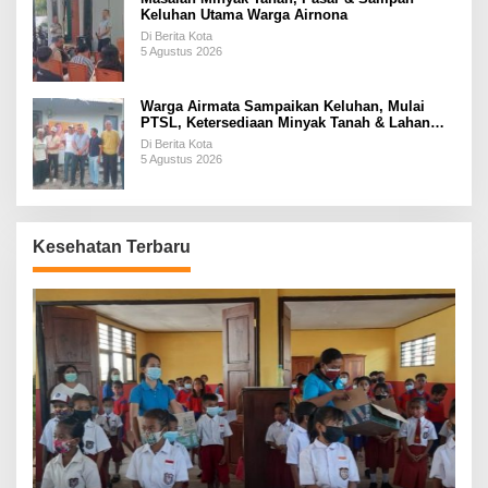
Keluhan Utama Warga Airnona
Di Berita Kota
5 Agustus 2026
Warga Airmata Sampaikan Keluhan, Mulai
PTSL, Ketersediaan Minyak Tanah & Lahan
Pemakaman
Di Berita Kota
5 Agustus 2026
Kesehatan Terbaru
P