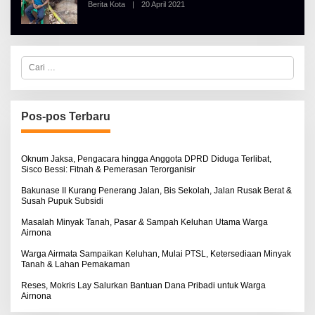
Berita Kota
|
20 April 2021
O
R
L
T
E
K
H
I
A
N
L
O
C
B
S
a
E
E
r
R
i
T
u
K
I
n
Pos-pos Terbaru
N
t
O
u
S
k
E
:
Oknum Jaksa, Pengacara hingga Anggota DPRD Diduga Terlibat,
Sisco Bessi: Fitnah & Pemerasan Terorganisir
Bakunase II Kurang Penerang Jalan, Bis Sekolah, Jalan Rusak Berat &
Susah Pupuk Subsidi
Masalah Minyak Tanah, Pasar & Sampah Keluhan Utama Warga
Airnona
Warga Airmata Sampaikan Keluhan, Mulai PTSL, Ketersediaan Minyak
Tanah & Lahan Pemakaman
Reses, Mokris Lay Salurkan Bantuan Dana Pribadi untuk Warga
Airnona