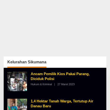
Kelurahan Sikumana
Ancam Pemilik Kios Pakai Parang,
Diciduk Polisi
Hukum & Kriminal
|
27 Maret 2023
O
L
E
H
A
1,4 Hektar Tanah Warga, Tertutup Air
L
B
Danau Baru
E