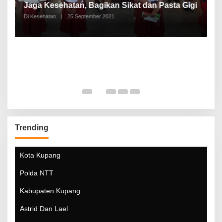
a
Jaga Kesehatan, Bagikan Sikat dan Pasta Gigi
A
Di Kesehatan
|
25 September 2021
Di
Trending
Kota Kupang
Polda NTT
Kabupaten Kupang
Astrid Dan Lael