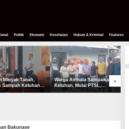
ional
Politik
Ekonomi
Kesehatan
Hukum & Kriminal
Features
h Minyak Tanah,
Warga Airmata Sampaikan
R
»
& Sampah Keluhan
Keluhan, Mulai PTSL,
B
Warga Airnona
Ketersediaan Minyak Tanah
u
& Lahan Pemakaman
han Bakunase