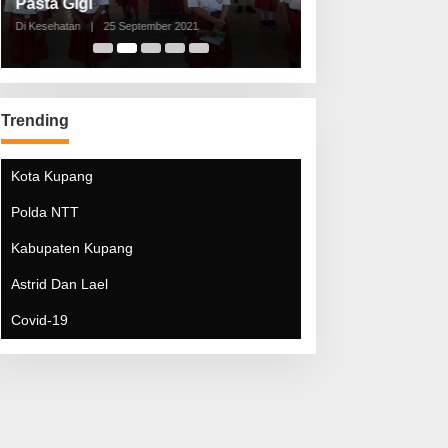
Pasta Gigi
Lebaran Lebih 
Di Kesehatan
|
25 September 2021
Di Kesehatan
|
5 Mei 20
Trending
Kota Kupang
Polda NTT
Kabupaten Kupang
Astrid Dan Lael
Covid-19