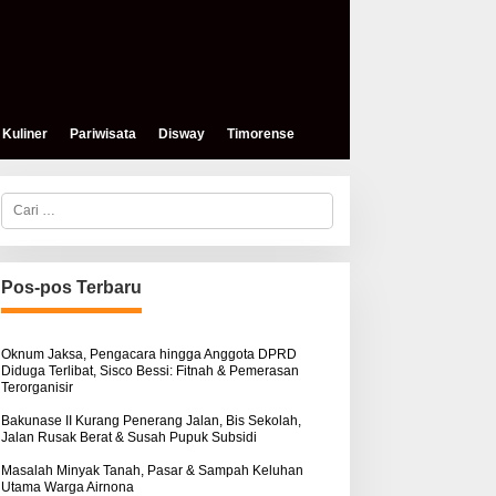
Kuliner
Pariwisata
Disway
Timorense
C
a
r
i
u
n
Pos-pos Terbaru
t
eses, Mokris Lay Salurkan
Aksi Damai di PN Kupang:
u
antuan Dana Pribadi
Keluarga Tuding Proses
k
ntuk Warga Airnona
Hukum Kasus Sebastian
:
Oknum Jaksa, Pengacara hingga Anggota DPRD
Diduga Terlibat, Sisco Bessi: Fitnah & Pemerasan
Bokol Sarat Rekayasa
Terorganisir
Bakunase II Kurang Penerang Jalan, Bis Sekolah,
Jalan Rusak Berat & Susah Pupuk Subsidi
Masalah Minyak Tanah, Pasar & Sampah Keluhan
Utama Warga Airnona