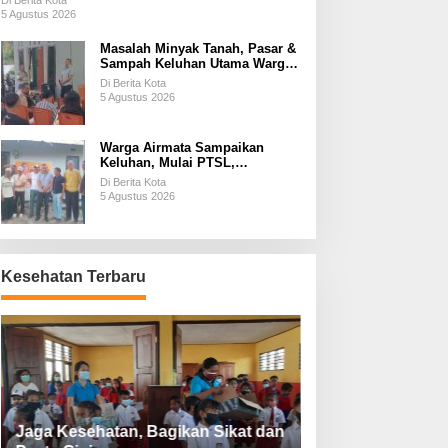
Di Berita Kota
5 Agustus 2026
Masalah Minyak Tanah, Pasar &
Sampah Keluhan Utama Warga
Airnona
Di Berita Kota
5 Agustus 2026
Warga Airmata Sampaikan
Keluhan, Mulai PTSL,
Ketersediaan Minyak Tanah &
Di Berita Kota
Lahan Pemakaman
5 Agustus 2026
Kesehatan Terbaru
Jaga Kesehatan, Bagikan Sikat dan
Perketat Protoko