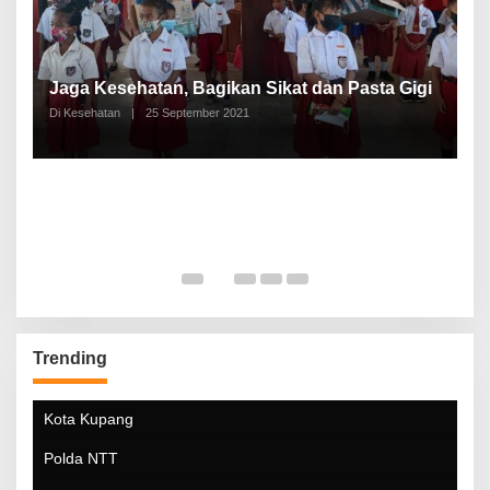
P
a
Jaga Kesehatan, Bagikan Sikat dan Pasta Gigi
A
Di Kesehatan
|
25 September 2021
Di
Trending
Kota Kupang
Polda NTT