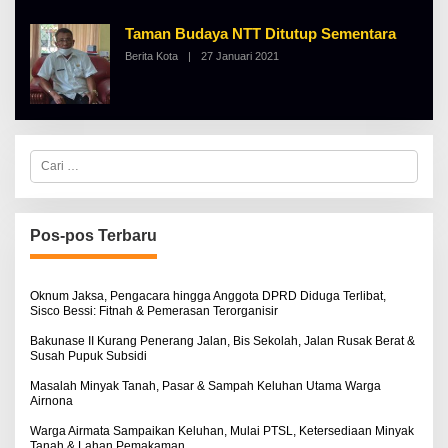
H
A
Taman Budaya NTT Ditutup Sementara
L
B
Berita Kota
|
27 Januari 2021
O
E
L
R
E
T
H
K
A
I
L
N
B
O
E
C
S
R
a
E
T
r
K
i
I
u
N
n
Pos-pos Terbaru
O
t
S
u
E
k
:
Oknum Jaksa, Pengacara hingga Anggota DPRD Diduga Terlibat,
Sisco Bessi: Fitnah & Pemerasan Terorganisir
Bakunase II Kurang Penerang Jalan, Bis Sekolah, Jalan Rusak Berat &
Susah Pupuk Subsidi
Masalah Minyak Tanah, Pasar & Sampah Keluhan Utama Warga
Airnona
Warga Airmata Sampaikan Keluhan, Mulai PTSL, Ketersediaan Minyak
Tanah & Lahan Pemakaman