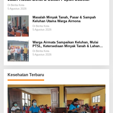
Di Berita Kota
5 Agustus 2026
Masalah Minyak Tanah, Pasar & Sampah
Keluhan Utama Warga Airnona
Di Berita Kota
5 Agustus 2026
Warga Airmata Sampaikan Keluhan, Mulai
PTSL, Ketersediaan Minyak Tanah & Lahan
Pemakaman
Di Berita Kota
5 Agustus 2026
Kesehatan Terbaru