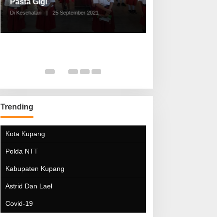
Pasta Gigi
Lebaran Lebih 
Di Kesehatan
|
25 September 2021
Di Kesehatan
|
5 Mei 20
Trending
Kota Kupang
Polda NTT
Kabupaten Kupang
Astrid Dan Lael
Covid-19