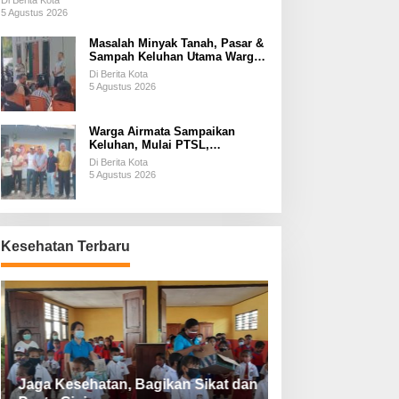
Di Berita Kota
5 Agustus 2026
Masalah Minyak Tanah, Pasar &
Sampah Keluhan Utama Warga
Airnona
Di Berita Kota
5 Agustus 2026
Warga Airmata Sampaikan
Keluhan, Mulai PTSL,
Ketersediaan Minyak Tanah &
Di Berita Kota
Lahan Pemakaman
5 Agustus 2026
Kesehatan Terbaru
Jaga Kesehatan, Bagikan Sikat dan
Perketat Protoko