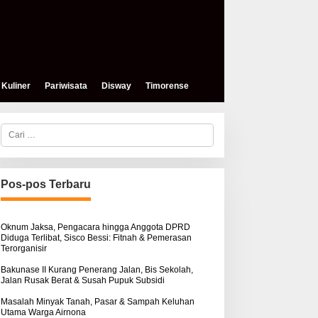
Kuliner
Pariwisata
Disway
Timorense
C
a
r
i
u
n
Pos-pos Terbaru
t
u
k
:
Oknum Jaksa, Pengacara hingga Anggota DPRD
Diduga Terlibat, Sisco Bessi: Fitnah & Pemerasan
Terorganisir
Bakunase II Kurang Penerang Jalan, Bis Sekolah,
Jalan Rusak Berat & Susah Pupuk Subsidi
Masalah Minyak Tanah, Pasar & Sampah Keluhan
Utama Warga Airnona