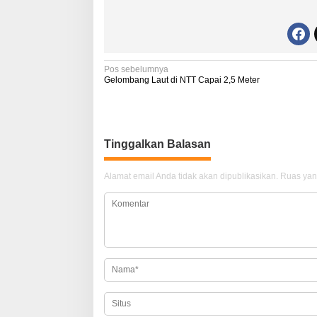
N
Pos sebelumnya
Gelombang Laut di NTT Capai 2,5 Meter
a
v
i
Tinggalkan Balasan
g
a
Alamat email Anda tidak akan dipublikasikan.
Ruas yan
s
i
p
o
s