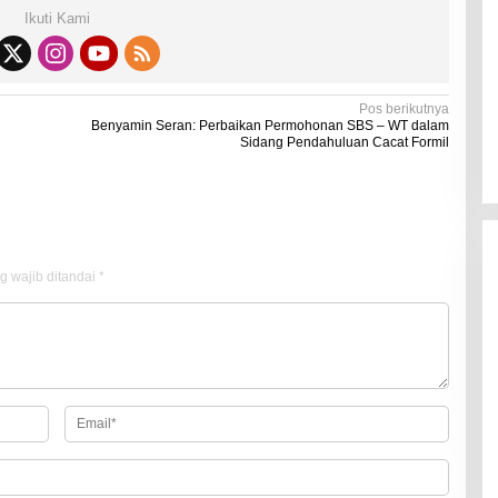
Kadaluarsa
Ikuti Kami
Di Kesehatan
|
19 Desember 2021
Pos berikutnya
Benyamin Seran: Perbaikan Permohonan SBS – WT dalam
Sidang Pendahuluan Cacat Formil
g wajib ditandai
*