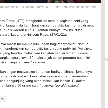
n, Kepalda UPTD Taman Budaya, NTT. (Foto : geraldy/kupangterkini.com)
ra Timur (NTT) menghentikan semua kegiatan seni yang
8 Januari lalu kami hentikan semua aktivitas menari, drama,
sana Teknis Daerah (UPTD) Taman Budaya Provinsi Nusa
ncarai kupangterkini.com Rabu, (27/01/21).
budaya masih membuka kunjungan bagi masyarakat. Namun
 menghentikan semua aktivitas di ruang publk ini. “Awalnya
a yang hendak melakukan kegiatan seni di taman budaya
 angka kasus covid-19 maka sejak pekan pertama bulan ini
kan kegiatan seni,” katanya.
kunjungan masyarakat ke taman budaya dibatasi jumlahnya
b mentaati protokol kesehatan sesuai anjuran pemerintah.
lah pengunjung yang akan melakukan latihan. Di dalam
umlahnya 30 orang saja,’’ ujarnya. (
geraldy batara
)
aya
RSUD Naibonat Musnahkan Obat