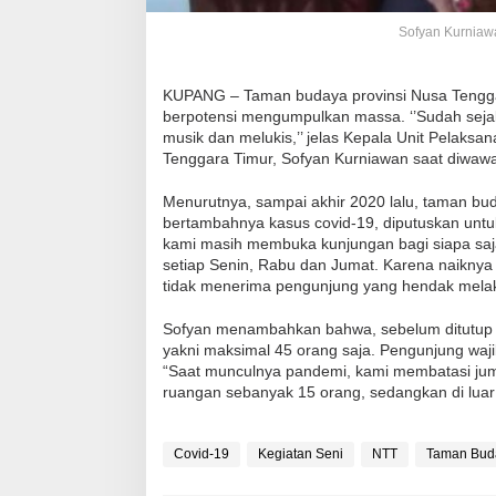
Sofyan Kurniawa
KUPANG – Taman budaya provinsi Nusa Tengga
berpotensi mengumpulkan massa. ‘’Sudah sejak 
musik dan melukis,’’ jelas Kepala Unit Pelak
Tenggara Timur, Sofyan Kurniawan saat diwawa
Menurutnya, sampai akhir 2020 lalu, taman 
bertambahnya kasus covid-19, diputuskan untuk
kami masih membuka kunjungan bagi siapa saj
setiap Senin, Rabu dan Jumat. Karena naiknya
tidak menerima pengunjung yang hendak melaku
Sofyan menambahkan bahwa, sebelum ditutup 
yakni maksimal 45 orang saja. Pengunjung waji
“Saat munculnya pandemi, kami membatasi jum
ruangan sebanyak 15 orang, sedangkan di luar j
Covid-19
Kegiatan Seni
NTT
Taman Bud