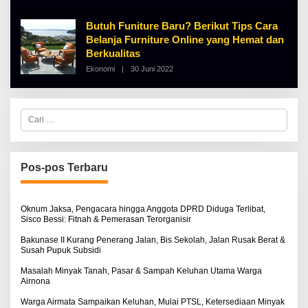
E
H
Butuh Funiture Baru? Berikut Tips Cara
A
Belanja Furniture Online yang Hemat dan
L
B
Berkualitas
E
R
Ekonomi
|
30 Juni 2022
O
T
L
K
E
I
H
N
A
C
O
L
a
S
B
r
E
E
i
R
u
T
n
K
Pos-pos Terbaru
t
I
N
u
O
k
S
:
Oknum Jaksa, Pengacara hingga Anggota DPRD Diduga Terlibat,
E
Sisco Bessi: Fitnah & Pemerasan Terorganisir
Bakunase II Kurang Penerang Jalan, Bis Sekolah, Jalan Rusak Berat &
Susah Pupuk Subsidi
Masalah Minyak Tanah, Pasar & Sampah Keluhan Utama Warga
Airnona
Warga Airmata Sampaikan Keluhan, Mulai PTSL, Ketersediaan Minyak