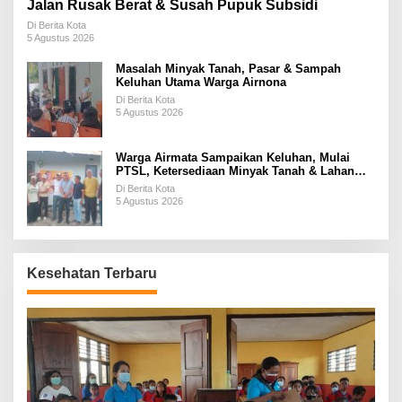
Jalan Rusak Berat & Susah Pupuk Subsidi
Di Berita Kota
5 Agustus 2026
Masalah Minyak Tanah, Pasar & Sampah
Keluhan Utama Warga Airnona
Di Berita Kota
5 Agustus 2026
Warga Airmata Sampaikan Keluhan, Mulai
PTSL, Ketersediaan Minyak Tanah & Lahan
Pemakaman
Di Berita Kota
5 Agustus 2026
Kesehatan Terbaru