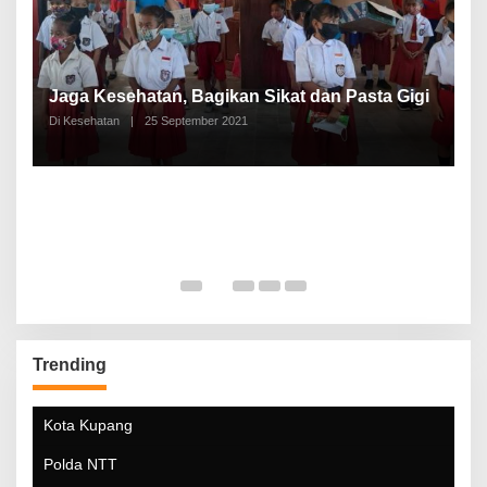
P
a
Jaga Kesehatan, Bagikan Sikat dan Pasta Gigi
A
Di Kesehatan
|
25 September 2021
Di
Trending
Kota Kupang
Polda NTT