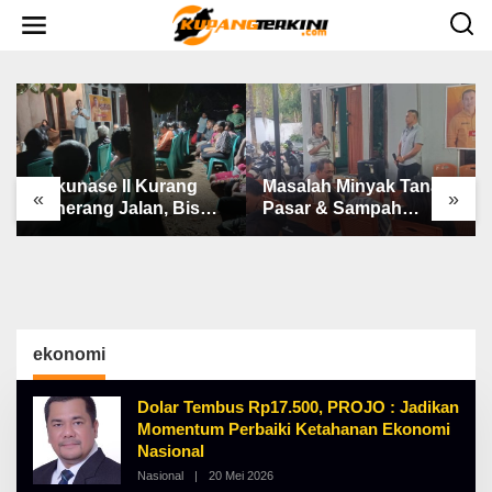
L
e
w
a
t
i
k
e
k
o
n
Bakunase II Kurang
Masalah Minyak Tanah,
t
«
»
e
Penerang Jalan, Bis
Pasar & Sampah
n
Sekolah, Jalan Rusak
Keluhan Utama Warga
Berat & Susah Pupuk
Airnona
Subsidi
ekonomi
Dolar Tembus Rp17.500, PROJO : Jadikan
Momentum Perbaiki Ketahanan Ekonomi
Nasional
Nasional
|
20 Mei 2026
O
L