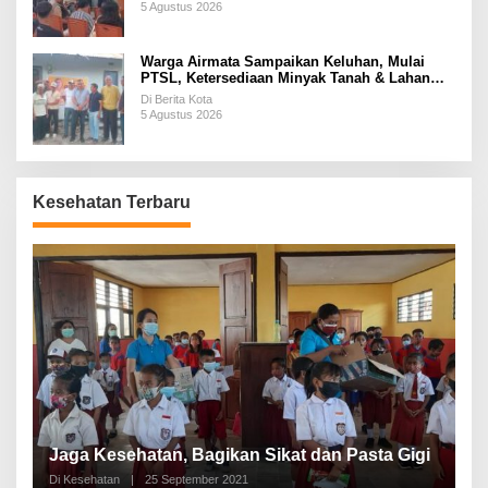
5 Agustus 2026
Warga Airmata Sampaikan Keluhan, Mulai
PTSL, Ketersediaan Minyak Tanah & Lahan
Pemakaman
Di Berita Kota
5 Agustus 2026
Kesehatan Terbaru
P
a
Jaga Kesehatan, Bagikan Sikat dan Pasta Gigi
A
Di Kesehatan
|
25 September 2021
Di