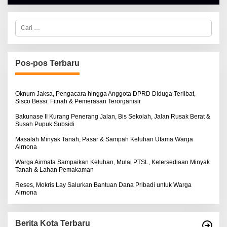
H
A
L
C
B
a
E
r
R
i
T
u
K
I
n
Pos-pos Terbaru
N
t
O
u
S
k
E
:
Oknum Jaksa, Pengacara hingga Anggota DPRD Diduga Terlibat,
Sisco Bessi: Fitnah & Pemerasan Terorganisir
Bakunase II Kurang Penerang Jalan, Bis Sekolah, Jalan Rusak Berat &
Susah Pupuk Subsidi
Masalah Minyak Tanah, Pasar & Sampah Keluhan Utama Warga
Airnona
Warga Airmata Sampaikan Keluhan, Mulai PTSL, Ketersediaan Minyak
Tanah & Lahan Pemakaman
Reses, Mokris Lay Salurkan Bantuan Dana Pribadi untuk Warga
Airnona
Berita Kota Terbaru