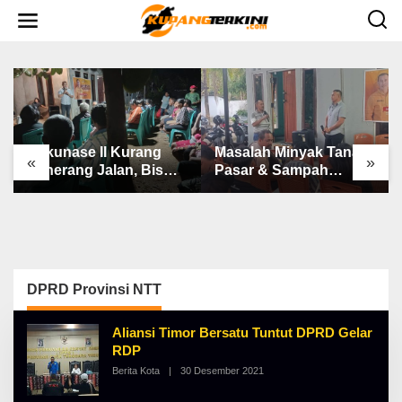
L
e
w
a
t
i
k
e
k
o
n
Bakunase II Kurang
Masalah Minyak Tanah,
t
«
»
e
Penerang Jalan, Bis
Pasar & Sampah
n
Sekolah, Jalan Rusak
Keluhan Utama Warga
Berat & Susah Pupuk
Airnona
Subsidi
DPRD Provinsi NTT
Aliansi Timor Bersatu Tuntut DPRD Gelar
RDP
Berita Kota
|
30 Desember 2021
O
L
E