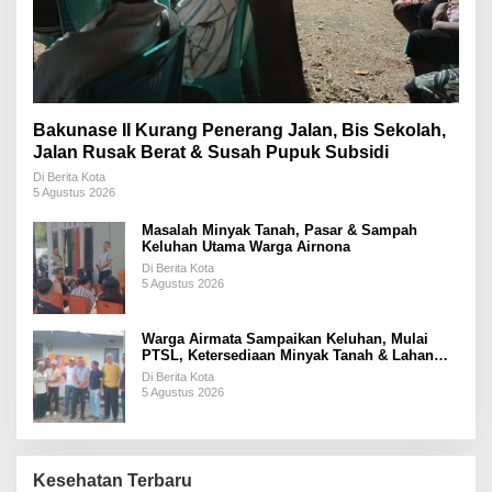
Bakunase II Kurang Penerang Jalan, Bis Sekolah,
Jalan Rusak Berat & Susah Pupuk Subsidi
Di Berita Kota
5 Agustus 2026
Masalah Minyak Tanah, Pasar & Sampah
Keluhan Utama Warga Airnona
Di Berita Kota
5 Agustus 2026
Warga Airmata Sampaikan Keluhan, Mulai
PTSL, Ketersediaan Minyak Tanah & Lahan
Pemakaman
Di Berita Kota
5 Agustus 2026
Kesehatan Terbaru