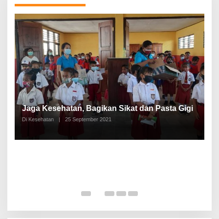
P
a
Jaga Kesehatan, Bagikan Sikat dan Pasta Gigi
A
Di Kesehatan
|
25 September 2021
Di