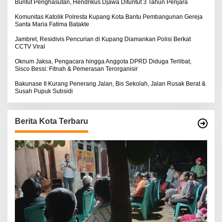
:
Buntut Penghasutan, Hendrikus Djawa Dituntut 3 Tahun Penjara
Komunitas Katolik Polresta Kupang Kota Bantu Pembangunan Gereja
Santa Maria Fatima Batakte
Jambret, Residivis Pencurian di Kupang Diamankan Polisi Berkat
CCTV Viral
Oknum Jaksa, Pengacara hingga Anggota DPRD Diduga Terlibat,
Sisco Bessi: Fitnah & Pemerasan Terorganisir
Bakunase II Kurang Penerang Jalan, Bis Sekolah, Jalan Rusak Berat &
Susah Pupuk Subsidi
Berita Kota Terbaru