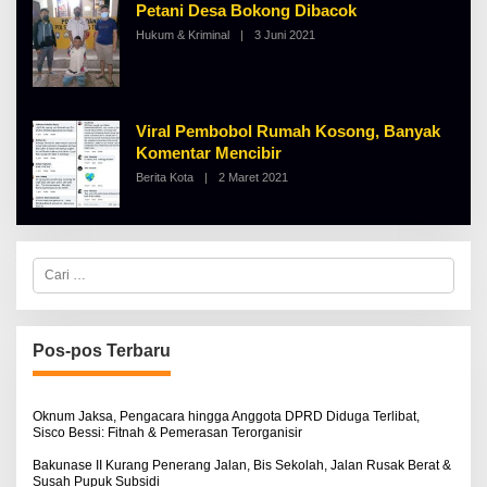
Petani Desa Bokong Dibacok
L
B
Hukum & Kriminal
|
3 Juni 2021
O
E
L
R
E
T
H
K
A
I
L
N
B
Viral Pembobol Rumah Kosong, Banyak
O
E
S
Komentar Mencibir
R
E
T
Berita Kota
|
2 Maret 2021
O
K
L
I
E
N
H
O
A
S
L
E
C
B
a
E
r
R
i
T
u
K
I
n
Pos-pos Terbaru
N
t
O
u
S
k
E
:
Oknum Jaksa, Pengacara hingga Anggota DPRD Diduga Terlibat,
Sisco Bessi: Fitnah & Pemerasan Terorganisir
Bakunase II Kurang Penerang Jalan, Bis Sekolah, Jalan Rusak Berat &
Susah Pupuk Subsidi