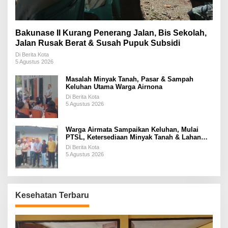
Bakunase II Kurang Penerang Jalan, Bis Sekolah,
Jalan Rusak Berat & Susah Pupuk Subsidi
Di Berita Kota
5 Agustus 2026
Masalah Minyak Tanah, Pasar & Sampah
Keluhan Utama Warga Airnona
Di Berita Kota
5 Agustus 2026
Warga Airmata Sampaikan Keluhan, Mulai
PTSL, Ketersediaan Minyak Tanah & Lahan
Pemakaman
Di Berita Kota
5 Agustus 2026
Kesehatan Terbaru