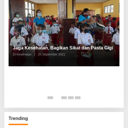
P
a
Jaga Kesehatan, Bagikan Sikat dan Pasta Gigi
A
Di Kesehatan
|
25 September 2021
Di
Trending