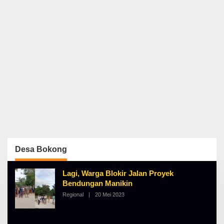
Desa Bokong
Lagi, Warga Blokir Jalan Proyek
Bendungan Manikin
Regional
|
20 Mei 2023
O
L
E
H
A