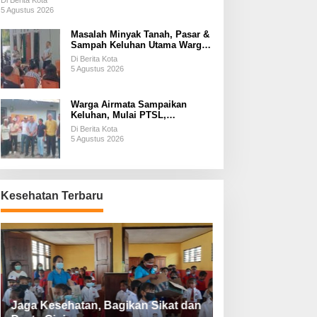
Di Berita Kota
5 Agustus 2026
Masalah Minyak Tanah, Pasar &
Sampah Keluhan Utama Warga
Airnona
Di Berita Kota
5 Agustus 2026
Warga Airmata Sampaikan
Keluhan, Mulai PTSL,
Ketersediaan Minyak Tanah &
Di Berita Kota
Lahan Pemakaman
5 Agustus 2026
Kesehatan Terbaru
Jaga Kesehatan, Bagikan Sikat dan
Perketat Protoko