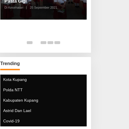
Pasta Gigi
Lebaran Lebih 
Di Kesehatan
|
25 September 2021
Di Kesehatan
|
5 Mei 20
Trending
Kota Kupang
Polda NTT
Kabupaten Kupang
Astrid Dan Lael
Covid-19