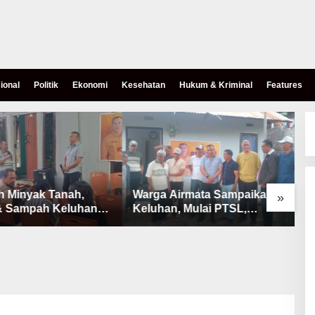
ional
Politik
Ekonomi
Kesehatan
Hukum & Kriminal
Features
h Minyak Tanah,
Warga Airmata Sampaikan
R
»
& Sampah Keluhan
Keluhan, Mulai PTSL,
B
Warga Airnona
Ketersediaan Minyak Tanah
u
& Lahan Pemakaman