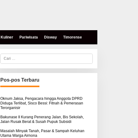
Kuliner
Pariwisata
Disway
Timorense
C
a
r
i
u
n
Pos-pos Terbaru
t
eses, Mokris Lay Salurkan
Aksi Damai di PN Kupang:
u
antuan Dana Pribadi
Keluarga Tuding Proses
k
ntuk Warga Airnona
Hukum Kasus Sebastian
:
Oknum Jaksa, Pengacara hingga Anggota DPRD
Diduga Terlibat, Sisco Bessi: Fitnah & Pemerasan
Bokol Sarat Rekayasa
Terorganisir
Bakunase II Kurang Penerang Jalan, Bis Sekolah,
Jalan Rusak Berat & Susah Pupuk Subsidi
Masalah Minyak Tanah, Pasar & Sampah Keluhan
Utama Warga Airnona