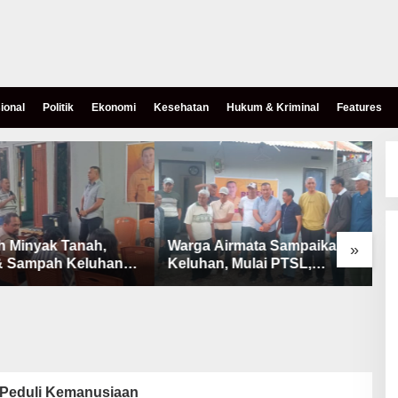
ional
Politik
Ekonomi
Kesehatan
Hukum & Kriminal
Features
h Minyak Tanah,
Warga Airmata Sampaikan
R
»
& Sampah Keluhan
Keluhan, Mulai PTSL,
B
Warga Airnona
Ketersediaan Minyak Tanah
u
& Lahan Pemakaman
 Peduli Kemanusiaan