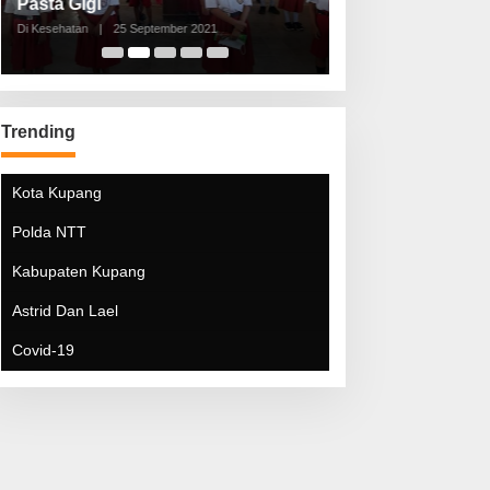
Pasta Gigi
Lebaran Lebih 
Di Kesehatan
|
25 September 2021
Di Kesehatan
|
5 Mei 20
Trending
Kota Kupang
Polda NTT
Kabupaten Kupang
Astrid Dan Lael
Covid-19