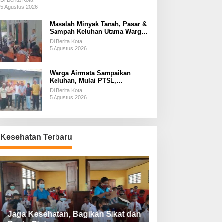
Di Berita Kota
5 Agustus 2026
Masalah Minyak Tanah, Pasar &
Sampah Keluhan Utama Warga
Airnona
Di Berita Kota
5 Agustus 2026
Warga Airmata Sampaikan
Keluhan, Mulai PTSL,
Ketersediaan Minyak Tanah &
Di Berita Kota
Lahan Pemakaman
5 Agustus 2026
Kesehatan Terbaru
Jaga Kesehatan, Bagikan Sikat dan
Perketat Protoko