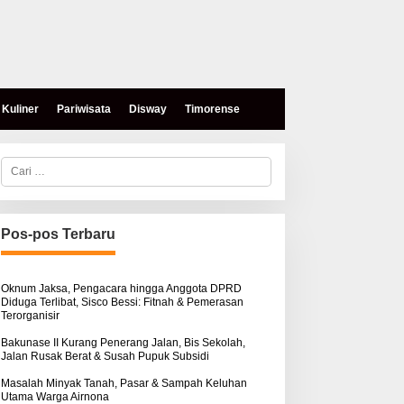
Kuliner
Pariwisata
Disway
Timorense
C
a
r
i
u
n
Pos-pos Terbaru
t
eses, Mokris Lay Salurkan
Aksi Damai di PN Kupang:
u
antuan Dana Pribadi
Keluarga Tuding Proses
k
ntuk Warga Airnona
Hukum Kasus Sebastian
:
Oknum Jaksa, Pengacara hingga Anggota DPRD
Diduga Terlibat, Sisco Bessi: Fitnah & Pemerasan
Bokol Sarat Rekayasa
Terorganisir
Bakunase II Kurang Penerang Jalan, Bis Sekolah,
Jalan Rusak Berat & Susah Pupuk Subsidi
Masalah Minyak Tanah, Pasar & Sampah Keluhan
Utama Warga Airnona