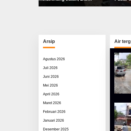
bat, Sisco
Sekolah, Jalan Rusak Berat
Utama 
ah & Pemerasan
& Susah Pupuk Subsidi
Arsip
Air ter
Agustus 2026
Juli 2026
Juni 2026
Mei 2026
April 2026
Maret 2026
Februari 2026
Januari 2026
Desember 2025