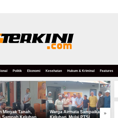
ional
Politik
Ekonomi
Kesehatan
Hukum & Kriminal
Features
h Minyak Tanah,
Warga Airmata Sampaikan
R
»
& Sampah Keluhan
Keluhan, Mulai PTSL,
B