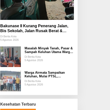
Bakunase II Kurang Penerang Jalan,
Bis Sekolah, Jalan Rusak Berat &
Susah Pupuk Subsidi
Di Berita Kota
5 Agustus 2026
Masalah Minyak Tanah, Pasar &
Sampah Keluhan Utama Warga
Airnona
Di Berita Kota
5 Agustus 2026
Warga Airmata Sampaikan
Keluhan, Mulai PTSL,
Ketersediaan Minyak Tanah &
Di Berita Kota
Lahan Pemakaman
5 Agustus 2026
Kesehatan Terbaru