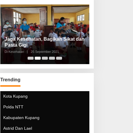
Jaga Kesehatan, Bagikan Sikat dan
Perketat Protoko
Pasta Gigi
Lebaran Lebih 
Di Kesehatan
|
25 September 2021
Di Kesehatan
|
5 Mei 20
Trending
Kota Kupang
Polda NTT
Kabupaten Kupang
Astrid Dan Lael