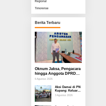
Regional
Timorense
Berita Terbaru
Oknum Jaksa, Pengacara
hingga Anggota DPRD
Diduga Terlibat, Sisco
6 Agustus 2026
Bessi: Fitnah &
Aksi Damai di PN
Pemerasan Terorganisir
Kupang: Keluarga
Tuding Proses
3 Agustus 2026
Hukum Kasus
Sebastian Bokol
Sarat Rekayasa