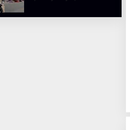
H
A
L
B
E
R
T
K
I
N
O
S
E