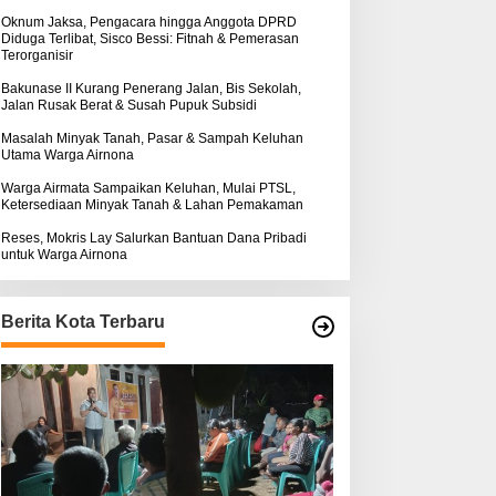
k
ntuk Warga Airnona
Hukum Kasus Sebastian
:
Oknum Jaksa, Pengacara hingga Anggota DPRD
Diduga Terlibat, Sisco Bessi: Fitnah & Pemerasan
Bokol Sarat Rekayasa
Terorganisir
Bakunase II Kurang Penerang Jalan, Bis Sekolah,
Jalan Rusak Berat & Susah Pupuk Subsidi
Masalah Minyak Tanah, Pasar & Sampah Keluhan
Utama Warga Airnona
Warga Airmata Sampaikan Keluhan, Mulai PTSL,
Ketersediaan Minyak Tanah & Lahan Pemakaman
Reses, Mokris Lay Salurkan Bantuan Dana Pribadi
untuk Warga Airnona
Berita Kota Terbaru