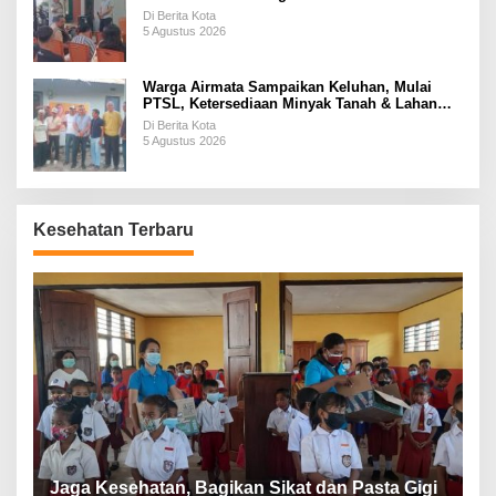
Di Berita Kota
5 Agustus 2026
Warga Airmata Sampaikan Keluhan, Mulai
PTSL, Ketersediaan Minyak Tanah & Lahan
Pemakaman
Di Berita Kota
5 Agustus 2026
Kesehatan Terbaru
P
a
Jaga Kesehatan, Bagikan Sikat dan Pasta Gigi
A