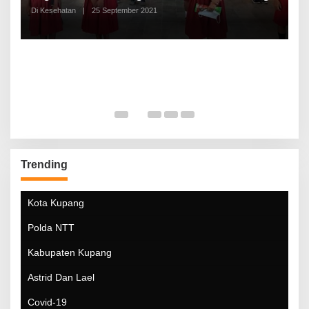
Di Kesehatan
|
25 September 2021
Di
Trending
Kota Kupang
Polda NTT
Kabupaten Kupang
Astrid Dan Lael
Covid-19