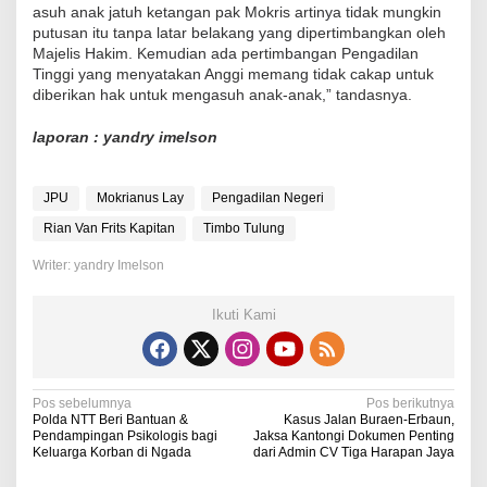
asuh anak jatuh ketangan pak Mokris artinya tidak mungkin
putusan itu tanpa latar belakang yang dipertimbangkan oleh
Majelis Hakim. Kemudian ada pertimbangan Pengadilan
Tinggi yang menyatakan Anggi memang tidak cakap untuk
diberikan hak untuk mengasuh anak-anak,” tandasnya.
laporan : yandry imelson
JPU
Mokrianus Lay
Pengadilan Negeri
Rian Van Frits Kapitan
Timbo Tulung
Writer: yandry Imelson
Ikuti Kami
N
Pos sebelumnya
Pos berikutnya
Polda NTT Beri Bantuan &
Kasus Jalan Buraen-Erbaun,
a
Pendampingan Psikologis bagi
Jaksa Kantongi Dokumen Penting
Keluarga Korban di Ngada
dari Admin CV Tiga Harapan Jaya
v