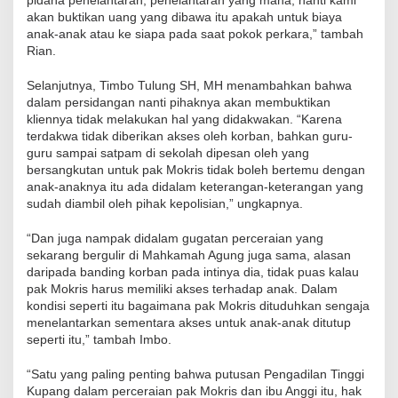
pidana penelantaran, penelantaran yang mana, nanti kami
akan buktikan uang yang dibawa itu apakah untuk biaya
anak-anak atau ke siapa pada saat pokok perkara,” tambah
Rian.
Selanjutnya, Timbo Tulung SH, MH menambahkan bahwa
dalam persidangan nanti pihaknya akan membuktikan
kliennya tidak melakukan hal yang didakwakan. “Karena
terdakwa tidak diberikan akses oleh korban, bahkan guru-
guru sampai satpam di sekolah dipesan oleh yang
bersangkutan untuk pak Mokris tidak boleh bertemu dengan
anak-anaknya itu ada didalam keterangan-keterangan yang
sudah diambil oleh pihak kepolisian,” ungkapnya.
“Dan juga nampak didalam gugatan perceraian yang
sekarang bergulir di Mahkamah Agung juga sama, alasan
daripada banding korban pada intinya dia, tidak puas kalau
pak Mokris harus memiliki akses terhadap anak. Dalam
kondisi seperti itu bagaimana pak Mokris dituduhkan sengaja
menelantarkan sementara akses untuk anak-anak ditutup
seperti itu,” tambah Imbo.
“Satu yang paling penting bahwa putusan Pengadilan Tinggi
Kupang dalam perceraian pak Mokris dan ibu Anggi itu, hak