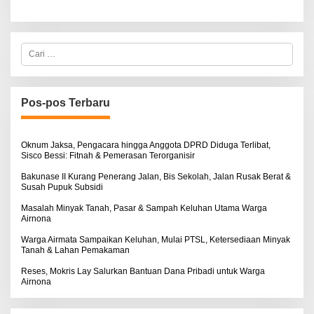
C
a
r
i
u
n
Pos-pos Terbaru
t
u
k
:
Oknum Jaksa, Pengacara hingga Anggota DPRD Diduga Terlibat,
Sisco Bessi: Fitnah & Pemerasan Terorganisir
Bakunase II Kurang Penerang Jalan, Bis Sekolah, Jalan Rusak Berat &
Susah Pupuk Subsidi
Masalah Minyak Tanah, Pasar & Sampah Keluhan Utama Warga
Airnona
Warga Airmata Sampaikan Keluhan, Mulai PTSL, Ketersediaan Minyak
Tanah & Lahan Pemakaman
Reses, Mokris Lay Salurkan Bantuan Dana Pribadi untuk Warga
Airnona