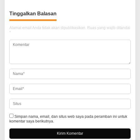
i
g
Tinggalkan Balasan
a
Alamat email Anda tidak akan dipublikasikan.
Ruas yang wajib ditandai
s
*
i
p
o
s
Simpan nama, email, dan situs web saya pada peramban ini untuk
komentar saya berikutnya.