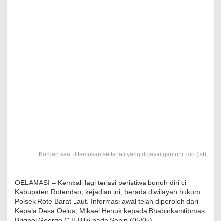
Korban saat ditemukan serta tali yang dipakai gantung diri (ist)
OELAMASI – Kembali lagi terjasi peristiwa bunuh diri di
Kabupaten Rotendao, kejadian ini, berada diwilayah hukum
Polsek Rote Barat Laut. Informasi awal telah diperoleh dari
Kepala Desa Oelua, Mikael Henuk kepada Bhabinkamtibmas
Brigpol George C H Billy pada Senin (05/05)