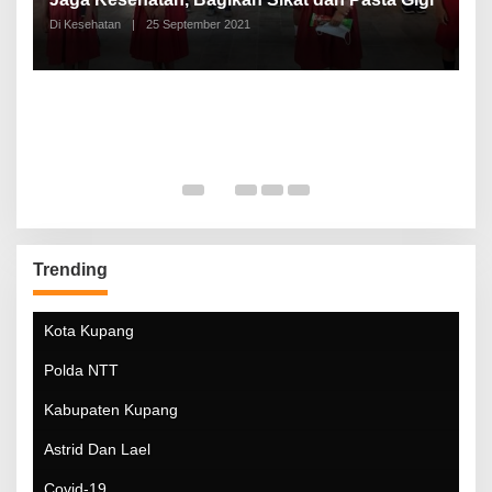
Di Kesehatan
|
25 September 2021
Di
Trending
Kota Kupang
Polda NTT
Kabupaten Kupang
Astrid Dan Lael
Covid-19