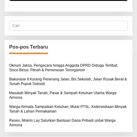
C
a
r
i
u
n
Pos-pos Terbaru
t
u
k
:
Oknum Jaksa, Pengacara hingga Anggota DPRD Diduga Terlibat,
Sisco Bessi: Fitnah & Pemerasan Terorganisir
Bakunase II Kurang Penerang Jalan, Bis Sekolah, Jalan Rusak Berat &
Susah Pupuk Subsidi
Masalah Minyak Tanah, Pasar & Sampah Keluhan Utama Warga
Airnona
Warga Airmata Sampaikan Keluhan, Mulai PTSL, Ketersediaan Minyak
Tanah & Lahan Pemakaman
Reses, Mokris Lay Salurkan Bantuan Dana Pribadi untuk Warga
Airnona