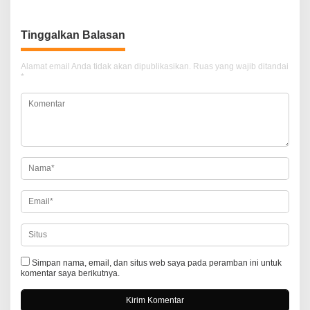
v
i
Tinggalkan Balasan
g
a
Alamat email Anda tidak akan dipublikasikan.
Ruas yang wajib ditandai
*
s
i
p
o
s
Simpan nama, email, dan situs web saya pada peramban ini untuk
komentar saya berikutnya.