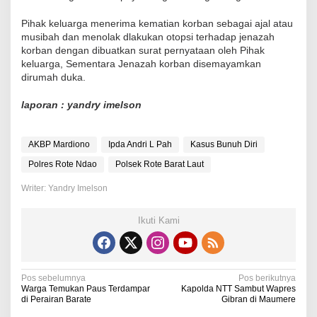
Pihak keluarga menerima kematian korban sebagai ajal atau
musibah dan menolak dlakukan otopsi terhadap jenazah
korban dengan dibuatkan surat pernyataan oleh Pihak
keluarga, Sementara Jenazah korban disemayamkan
dirumah duka.
laporan : yandry imelson
AKBP Mardiono
Ipda Andri L Pah
Kasus Bunuh Diri
Polres Rote Ndao
Polsek Rote Barat Laut
Writer: Yandry Imelson
Ikuti Kami
N
Pos sebelumnya
Pos berikutnya
Warga Temukan Paus Terdampar
Kapolda NTT Sambut Wapres
a
di Perairan Barate
Gibran di Maumere