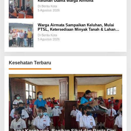
Keluhan Utama Warga Airnona
Di Berita Kota
5 Agustus 2026
Warga Airmata Sampaikan Keluhan, Mulai
PTSL, Ketersediaan Minyak Tanah & Lahan
Pemakaman
Di Berita Kota
5 Agustus 2026
Kesehatan Terbaru
P
a
Jaga Kesehatan, Bagikan Sikat dan Pasta Gigi
A