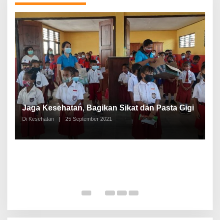
P
a
Jaga Kesehatan, Bagikan Sikat dan Pasta Gigi
A
Di Kesehatan
|
25 September 2021
Di