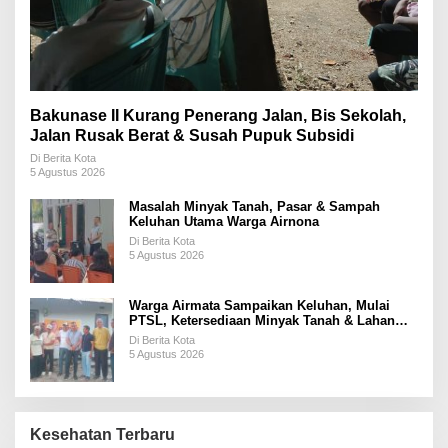
Bakunase II Kurang Penerang Jalan, Bis Sekolah,
Jalan Rusak Berat & Susah Pupuk Subsidi
Di Berita Kota
5 Agustus 2026
Masalah Minyak Tanah, Pasar & Sampah
Keluhan Utama Warga Airnona
Di Berita Kota
5 Agustus 2026
Warga Airmata Sampaikan Keluhan, Mulai
PTSL, Ketersediaan Minyak Tanah & Lahan
Pemakaman
Di Berita Kota
5 Agustus 2026
Kesehatan Terbaru