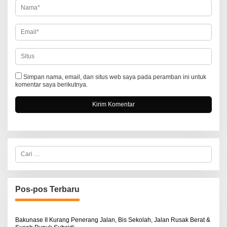
Simpan nama, email, dan situs web saya pada peramban ini untuk
komentar saya berikutnya.
C
a
r
i
u
n
Pos-pos Terbaru
t
u
k
:
Bakunase II Kurang Penerang Jalan, Bis Sekolah, Jalan Rusak Berat &