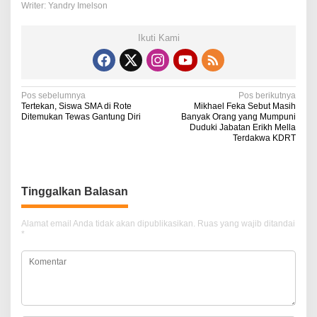
Writer: Yandry Imelson
Ikuti Kami
N
Pos sebelumnya
Pos berikutnya
Tertekan, Siswa SMA di Rote
Mikhael Feka Sebut Masih
a
Ditemukan Tewas Gantung Diri
Banyak Orang yang Mumpuni
Duduki Jabatan Erikh Mella
v
Terdakwa KDRT
i
g
Tinggalkan Balasan
a
s
Alamat email Anda tidak akan dipublikasikan.
Ruas yang wajib ditandai
i
*
p
o
s