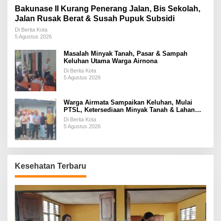
Bakunase II Kurang Penerang Jalan, Bis Sekolah,
Jalan Rusak Berat & Susah Pupuk Subsidi
Di Berita Kota
5 Agustus 2026
Masalah Minyak Tanah, Pasar & Sampah
Keluhan Utama Warga Airnona
Di Berita Kota
5 Agustus 2026
Warga Airmata Sampaikan Keluhan, Mulai
PTSL, Ketersediaan Minyak Tanah & Lahan
Pemakaman
Di Berita Kota
5 Agustus 2026
Kesehatan Terbaru