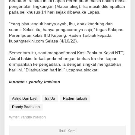
Keadaan Ira saat ini di Lapas Perempuan masih dalam masa
pengenalan lingkungan (Mapenaling). Ira masih ditempatkan
pada sel khusus 14 hari sejak dibawa ke Lapas.
“Yang bisa jenguk hanya ayah, ibu, anak kandung dan
suami. Selain itu, hanya pengacaranya saja,” tegas Kalapas
Perempuan kelas II B Kupang, Raden Tarbiati kepada
kupangterkini.com Selasa (4/10/22).
Sementara itu, saat mengonfirmasi Kasi Penkum Kejati NTT,
Abdul hakim terkait perkembangan berkas Ira dan kapan
dilimpahkan ke pengadilan, ia dengan singkat mengatakan
hari ini. “Dijadwalkan hari ini,” ucapnya singkat.
laporan : yandry imelson
Astrid Dan Lael
Ira Ua
Raden Tarbiati
Randy Badhideh
Writer: Yandry Imelson
Ikuti Kami