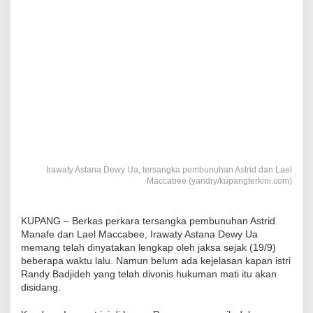
Irawaty Astana Dewy Ua, tersangka pembunuhan Astrid dan Lael
Maccabee (yandry/kupangterkini.com)
KUPANG – Berkas perkara tersangka pembunuhan Astrid
Manafe dan Lael Maccabee, Irawaty Astana Dewy Ua
memang telah dinyatakan lengkap oleh jaksa sejak (19/9)
beberapa waktu lalu. Namun belum ada kejelasan kapan istri
Randy Badjideh yang telah divonis hukuman mati itu akan
disidang.