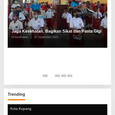
P
a
Jaga Kesehatan, Bagikan Sikat dan Pasta Gigi
A
Di Kesehatan
|
25 September 2021
Di
Trending
Kota Kupang