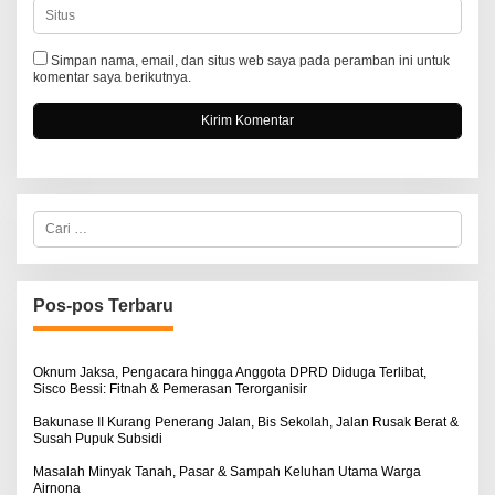
Simpan nama, email, dan situs web saya pada peramban ini untuk
komentar saya berikutnya.
C
a
r
i
u
n
Pos-pos Terbaru
t
u
k
:
Oknum Jaksa, Pengacara hingga Anggota DPRD Diduga Terlibat,
Sisco Bessi: Fitnah & Pemerasan Terorganisir
Bakunase II Kurang Penerang Jalan, Bis Sekolah, Jalan Rusak Berat &
Susah Pupuk Subsidi
Masalah Minyak Tanah, Pasar & Sampah Keluhan Utama Warga
Airnona