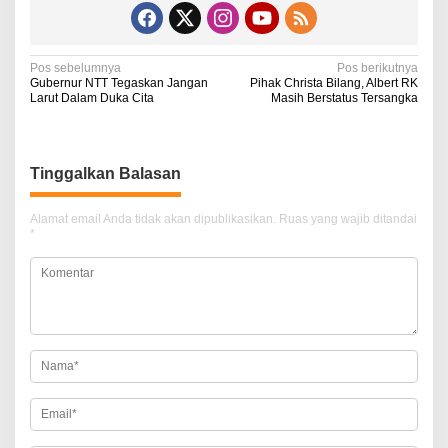
N
Pos sebelumnya
Pos berikutnya
Gubernur NTT Tegaskan Jangan
Pihak Christa Bilang, Albert RK
a
Larut Dalam Duka Cita
Masih Berstatus Tersangka
v
i
Tinggalkan Balasan
g
a
Alamat email Anda tidak akan dipublikasikan.
Ruas yang wajib ditandai
*
s
i
p
o
s