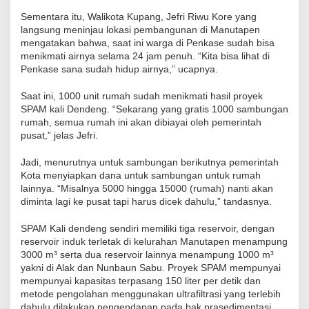
Sementara itu, Walikota Kupang, Jefri Riwu Kore yang
langsung meninjau lokasi pembangunan di Manutapen
mengatakan bahwa, saat ini warga di Penkase sudah bisa
menikmati airnya selama 24 jam penuh. “Kita bisa lihat di
Penkase sana sudah hidup airnya,” ucapnya.
Saat ini, 1000 unit rumah sudah menikmati hasil proyek
SPAM kali Dendeng. “Sekarang yang gratis 1000 sambungan
rumah, semua rumah ini akan dibiayai oleh pemerintah
pusat,” jelas Jefri.
Jadi, menurutnya untuk sambungan berikutnya pemerintah
Kota menyiapkan dana untuk sambungan untuk rumah
lainnya. “Misalnya 5000 hingga 15000 (rumah) nanti akan
diminta lagi ke pusat tapi harus dicek dahulu,” tandasnya.
SPAM Kali dendeng sendiri memiliki tiga reservoir, dengan
reservoir induk terletak di kelurahan Manutapen menampung
3000 m³ serta dua reservoir lainnya menampung 1000 m³
yakni di Alak dan Nunbaun Sabu. Proyek SPAM mempunyai
mempunyai kapasitas terpasang 150 liter per detik dan
metode pengolahan menggunakan ultrafiltrasi yang terlebih
dahulu dilakukan pengendapan pada bak prasedimentasi.