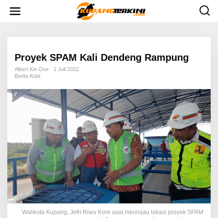
L
e
w
a
t
i
k
e
Proyek SPAM Kali Dendeng Rampung
k
o
Albert Kin Ose
1 Juli 2022
n
Berita Kota
t
e
n
Walikota Kupang, Jefri Riwu Kore saat meninjau lokasi proyek SPAM