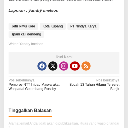
Laporan : yandry imelson
Jefri Riwu Kore
Kota Kupang
PT Nindya Karya
spam kali dendeng
Writer: Yandry Imelson
Ikuti Kami
N
Pos sebelumnya
Pos berikutnya
Pemprov NTT Imbau Masyarakat
Bocah 13 Tahun Hilang Terseret
a
Waspadai Gelombang Rossby
Banjir
v
i
Tinggalkan Balasan
g
a
Alamat email Anda tidak akan dipublikasikan.
Ruas yang wajib ditandai
*