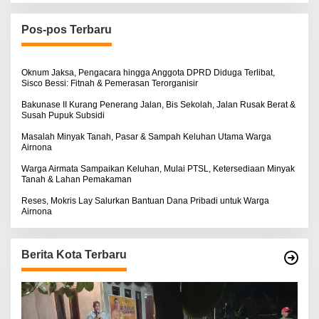
i
u
n
Pos-pos Terbaru
t
u
k
:
Oknum Jaksa, Pengacara hingga Anggota DPRD Diduga Terlibat,
Sisco Bessi: Fitnah & Pemerasan Terorganisir
Bakunase II Kurang Penerang Jalan, Bis Sekolah, Jalan Rusak Berat &
Susah Pupuk Subsidi
Masalah Minyak Tanah, Pasar & Sampah Keluhan Utama Warga
Airnona
Warga Airmata Sampaikan Keluhan, Mulai PTSL, Ketersediaan Minyak
Tanah & Lahan Pemakaman
Reses, Mokris Lay Salurkan Bantuan Dana Pribadi untuk Warga
Airnona
Berita Kota Terbaru