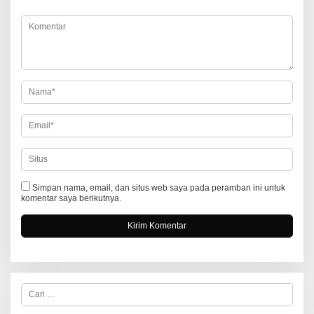
s
i
p
o
s
Simpan nama, email, dan situs web saya pada peramban ini untuk
komentar saya berikutnya.
C
a
r