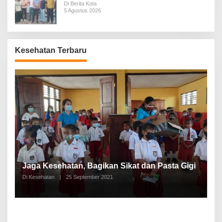
Pemakaman
Di Berita Kota
5 Agustus 2026
Kesehatan Terbaru
P
a
Jaga Kesehatan, Bagikan Sikat dan Pasta Gigi
A
Di Kesehatan
|
25 September 2021
Di