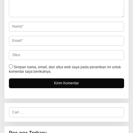
p
o
s
Simpan nama, email, dan situs web saya pada peramban ini untuk
komentar saya berikutnya.
C
a
r
i
u
n
Pos-pos Terbaru