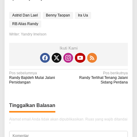
Astrid Dan Lael
Benny Taopan
Ira Ua
RB Alias Randy
Writer: Yandry Imelson
Ikuti Kami
N
Pos sebelumnya
Pos berikutnya
Randy Bajideh Mulai Jalani
Randy Terlihat Tenang Jalani
a
Persidangan
Sidang Perdana
v
i
Tinggalkan Balasan
g
a
Alamat email Anda tidak akan dipublikasikan.
Ruas yang wajib ditandai
*
s
i