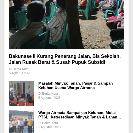
Bakunase II Kurang Penerang Jalan, Bis Sekolah,
Jalan Rusak Berat & Susah Pupuk Subsidi
Di Berita Kota
5 Agustus 2026
Masalah Minyak Tanah, Pasar & Sampah
Keluhan Utama Warga Airnona
Di Berita Kota
5 Agustus 2026
Warga Airmata Sampaikan Keluhan, Mulai
PTSL, Ketersediaan Minyak Tanah & Lahan
Pemakaman
Di Berita Kota
5 Agustus 2026