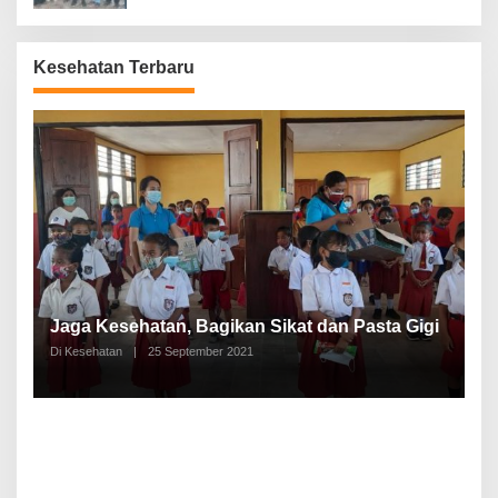
Kesehatan Terbaru
P
a
Jaga Kesehatan, Bagikan Sikat dan Pasta Gigi
A
Di Kesehatan
|
25 September 2021
Di