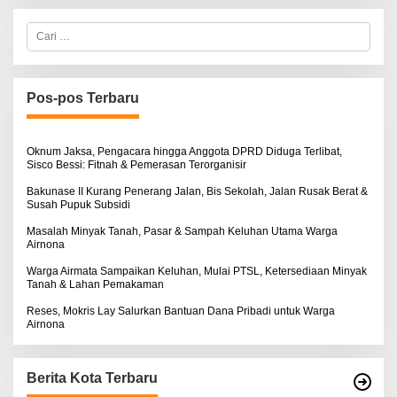
C
a
r
i
u
n
Pos-pos Terbaru
t
u
k
:
Oknum Jaksa, Pengacara hingga Anggota DPRD Diduga Terlibat,
Sisco Bessi: Fitnah & Pemerasan Terorganisir
Bakunase II Kurang Penerang Jalan, Bis Sekolah, Jalan Rusak Berat &
Susah Pupuk Subsidi
Masalah Minyak Tanah, Pasar & Sampah Keluhan Utama Warga
Airnona
Warga Airmata Sampaikan Keluhan, Mulai PTSL, Ketersediaan Minyak
Tanah & Lahan Pemakaman
Reses, Mokris Lay Salurkan Bantuan Dana Pribadi untuk Warga
Airnona
Berita Kota Terbaru