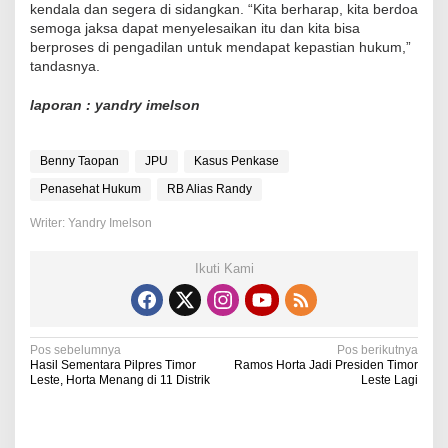
kendala dan segera di sidangkan. “Kita berharap, kita berdoa
semoga jaksa dapat menyelesaikan itu dan kita bisa
berproses di pengadilan untuk mendapat kepastian hukum,”
tandasnya.
laporan : yandry imelson
Benny Taopan
JPU
Kasus Penkase
Penasehat Hukum
RB Alias Randy
Writer: Yandry Imelson
Ikuti Kami
N
Pos sebelumnya
Pos berikutnya
Hasil Sementara Pilpres Timor
Ramos Horta Jadi Presiden Timor
a
Leste, Horta Menang di 11 Distrik
Leste Lagi
v
i