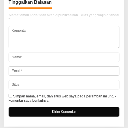
Tinggalkan Balasan
g
a
Alamat email Anda tidak akan dipublikasikan.
Ruas yang wajib ditandai
*
s
i
p
o
s
Simpan nama, email, dan situs web saya pada peramban ini untuk
komentar saya berikutnya.