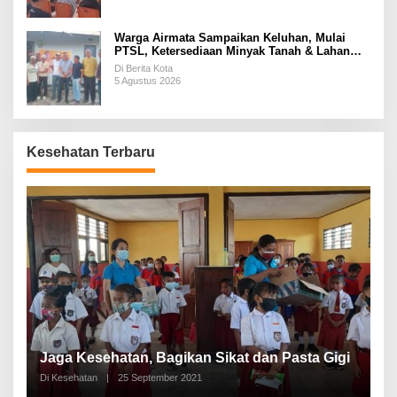
Warga Airmata Sampaikan Keluhan, Mulai
PTSL, Ketersediaan Minyak Tanah & Lahan
Pemakaman
Di Berita Kota
5 Agustus 2026
Kesehatan Terbaru
P
a
Jaga Kesehatan, Bagikan Sikat dan Pasta Gigi
A
Di Kesehatan
|
25 September 2021
Di