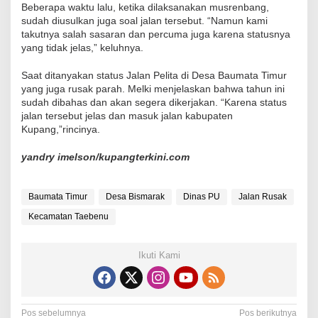
Beberapa waktu lalu, ketika dilaksanakan musrenbang,
sudah diusulkan juga soal jalan tersebut. “Namun kami
takutnya salah sasaran dan percuma juga karena statusnya
yang tidak jelas,” keluhnya.
Saat ditanyakan status Jalan Pelita di Desa Baumata Timur
yang juga rusak parah. Melki menjelaskan bahwa tahun ini
sudah dibahas dan akan segera dikerjakan. “Karena status
jalan tersebut jelas dan masuk jalan kabupaten
Kupang,”rincinya.
yandry imelson/kupangterkini.com
Baumata Timur
Desa Bismarak
Dinas PU
Jalan Rusak
Kecamatan Taebenu
Ikuti Kami
N
Pos sebelumnya
Pos berikutnya