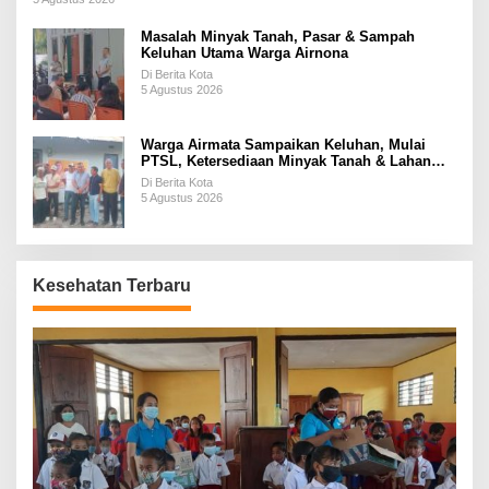
Masalah Minyak Tanah, Pasar & Sampah
Keluhan Utama Warga Airnona
Di Berita Kota
5 Agustus 2026
Warga Airmata Sampaikan Keluhan, Mulai
PTSL, Ketersediaan Minyak Tanah & Lahan
Pemakaman
Di Berita Kota
5 Agustus 2026
Kesehatan Terbaru