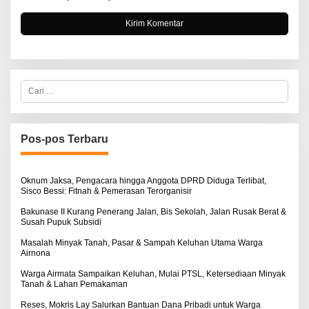
C
a
r
i
u
n
Pos-pos Terbaru
t
u
k
:
Oknum Jaksa, Pengacara hingga Anggota DPRD Diduga Terlibat,
Sisco Bessi: Fitnah & Pemerasan Terorganisir
Bakunase II Kurang Penerang Jalan, Bis Sekolah, Jalan Rusak Berat &
Susah Pupuk Subsidi
Masalah Minyak Tanah, Pasar & Sampah Keluhan Utama Warga
Airnona
Warga Airmata Sampaikan Keluhan, Mulai PTSL, Ketersediaan Minyak
Tanah & Lahan Pemakaman
Reses, Mokris Lay Salurkan Bantuan Dana Pribadi untuk Warga