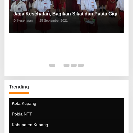
P
a
Jaga Kesehatan, Bagikan Sikat dan Pasta Gigi
A
Di Kesehatan
|
25 September 2021
Di
Trending
Kota Kupang
Polda NTT
Kabupaten Kupang