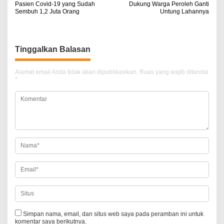
Pasien Covid-19 yang Sudah
Dukung Warga Peroleh Ganti
a
Sembuh 1,2 Juta Orang
Untung Lahannya
v
i
Tinggalkan Balasan
g
a
Alamat email Anda tidak akan dipublikasikan.
Ruas yang wajib ditandai
*
s
i
p
o
s
Simpan nama, email, dan situs web saya pada peramban ini untuk
komentar saya berikutnya.