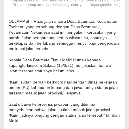
Kepala Desa Baumata Timur Melki Humau dan jalan lintas Baumata -
Bismarak yang rusak dan berlubang. (foto: yandri/kupangterkini.com)
OELAMASI – Ruas jalan antara Desa Baumata, Kecamatan
Taebenu yang terhubung dengan Desa Besmarak,
Kecamatan Nekamese saat ini mengalami kerusakan yang
parah. Jalan penghubung kedua wilayah itu, aspalnya
terkelupas dan berlubang sehingga menyulitkan pengendara
melintasi jalan tersebut.
Kepala Desa Baumata Timur Melki Humau kepada
kupangterkini.com Selasa (16/3/21) menjelaskan bahwa
jalan tersebut statusnya belum jelas.
“Kami sudah pernah berkoordinasi dengan dinas pekerjaan
umum (PU) kabupaten kupang dan jawabannya status jalan
tersebut masuk jalan provinsi,” jelasnya.
Saat dibawa ke provinsi, jawaban yang diterima
menyebutkan bahwa jalan itu tidak masuk jalan provinsi.
“Kami jadinya bingung dengan status jalan tersebut,” tambah
Melki.