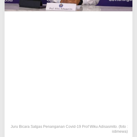
Juru Bicara Satgas Penanganan Covid-19 Prof Wiku Adisasmito. (foto :
istimewa)