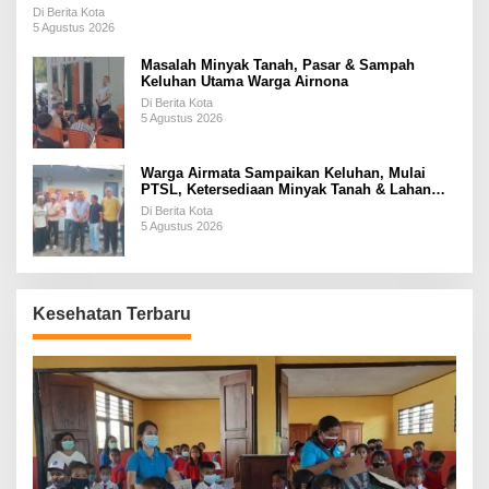
Di Berita Kota
5 Agustus 2026
Masalah Minyak Tanah, Pasar & Sampah
Keluhan Utama Warga Airnona
Di Berita Kota
5 Agustus 2026
Warga Airmata Sampaikan Keluhan, Mulai
PTSL, Ketersediaan Minyak Tanah & Lahan
Pemakaman
Di Berita Kota
5 Agustus 2026
Kesehatan Terbaru