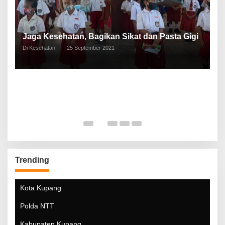
P
a
Jaga Kesehatan, Bagikan Sikat dan Pasta Gigi
A
Di Kesehatan
|
25 September 2021
Di
Trending
Kota Kupang
Polda NTT
Kabupaten Kupang