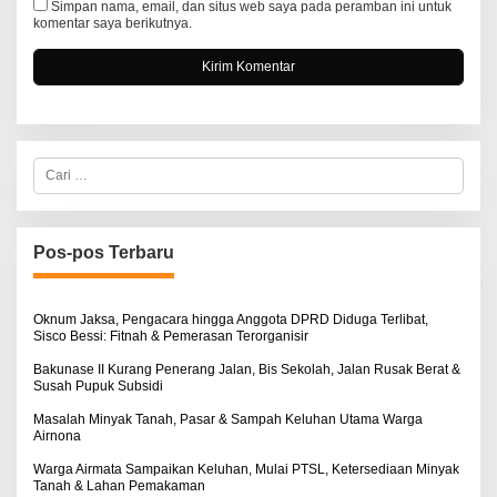
Simpan nama, email, dan situs web saya pada peramban ini untuk
komentar saya berikutnya.
C
a
r
i
u
n
Pos-pos Terbaru
t
u
k
:
Oknum Jaksa, Pengacara hingga Anggota DPRD Diduga Terlibat,
Sisco Bessi: Fitnah & Pemerasan Terorganisir
Bakunase II Kurang Penerang Jalan, Bis Sekolah, Jalan Rusak Berat &
Susah Pupuk Subsidi
Masalah Minyak Tanah, Pasar & Sampah Keluhan Utama Warga
Airnona
Warga Airmata Sampaikan Keluhan, Mulai PTSL, Ketersediaan Minyak
Tanah & Lahan Pemakaman