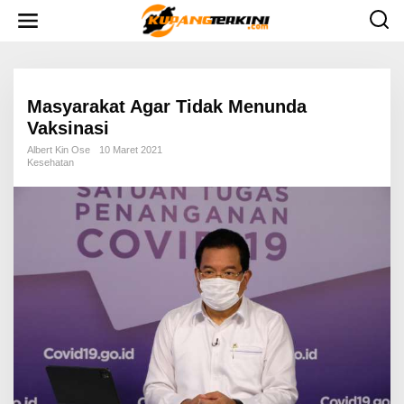
L
e
w
a
t
i
k
e
Masyarakat Agar Tidak Menunda
k
Vaksinasi
o
n
Albert Kin Ose
10 Maret 2021
t
Kesehatan
e
n