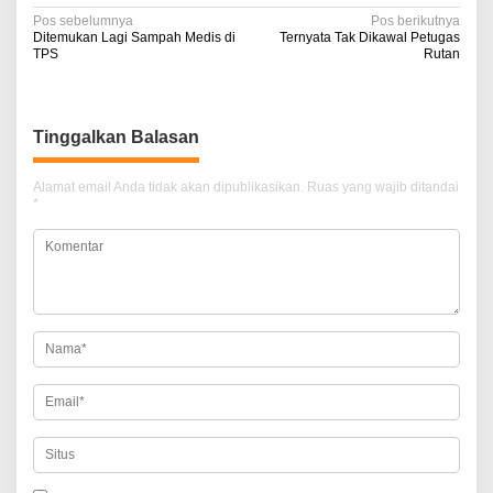
N
Pos sebelumnya
Pos berikutnya
Ditemukan Lagi Sampah Medis di
Ternyata Tak Dikawal Petugas
a
TPS
Rutan
v
i
Tinggalkan Balasan
g
a
Alamat email Anda tidak akan dipublikasikan.
Ruas yang wajib ditandai
*
s
i
p
o
s