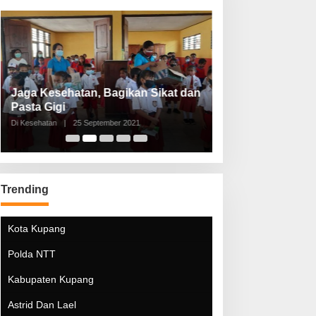
Jaga Kesehatan, Bagikan Sikat dan
Perketat Protoko
Pasta Gigi
Lebaran Lebih 
Di Kesehatan
|
25 September 2021
Di Kesehatan
|
5 Mei 20
Trending
Kota Kupang
Polda NTT
Kabupaten Kupang
Astrid Dan Lael