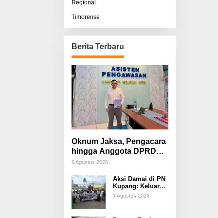
Regional
Timorense
Berita Terbaru
Oknum Jaksa, Pengacara
hingga Anggota DPRD
Diduga Terlibat, Sisco
6 Agustus 2026
Bessi: Fitnah &
Aksi Damai di PN
Pemerasan Terorganisir
Kupang: Keluarga
Tuding Proses
3 Agustus 2026
Hukum Kasus
Sebastian Bokol
Sarat Rekayasa