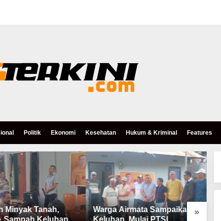
ional
Politik
Ekonomi
Kesehatan
Hukum & Kriminal
Features
h Minyak Tanah,
Warga Airmata Sampaikan
R
»
& Sampah Keluhan
Keluhan, Mulai PTSL,
B