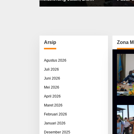
bat, Sisco
Sekolah, Jalan Rusak Berat
Utama 
ah & Pemerasan
& Susah Pupuk Subsidi
Arsip
Zona M
Agustus 2026
Juli 2026
Juni 2026
Mei 2026
April 2026
Maret 2026
Februari 2026
Januari 2026
Desember 2025