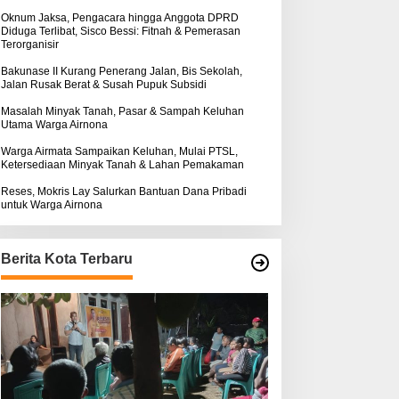
k
ntuk Warga Airnona
Hukum Kasus Sebastian
:
Oknum Jaksa, Pengacara hingga Anggota DPRD
Diduga Terlibat, Sisco Bessi: Fitnah & Pemerasan
Bokol Sarat Rekayasa
Terorganisir
Bakunase II Kurang Penerang Jalan, Bis Sekolah,
Jalan Rusak Berat & Susah Pupuk Subsidi
Masalah Minyak Tanah, Pasar & Sampah Keluhan
Utama Warga Airnona
Warga Airmata Sampaikan Keluhan, Mulai PTSL,
Ketersediaan Minyak Tanah & Lahan Pemakaman
Reses, Mokris Lay Salurkan Bantuan Dana Pribadi
untuk Warga Airnona
Berita Kota Terbaru