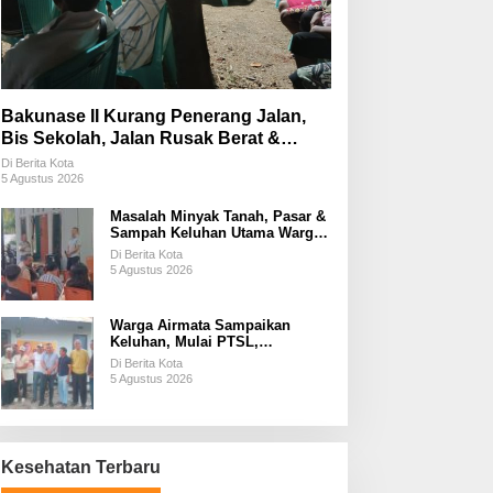
Bakunase II Kurang Penerang Jalan,
Bis Sekolah, Jalan Rusak Berat &
Susah Pupuk Subsidi
Di Berita Kota
5 Agustus 2026
Masalah Minyak Tanah, Pasar &
Sampah Keluhan Utama Warga
Airnona
Di Berita Kota
5 Agustus 2026
Warga Airmata Sampaikan
Keluhan, Mulai PTSL,
Ketersediaan Minyak Tanah &
Di Berita Kota
Lahan Pemakaman
5 Agustus 2026
Kesehatan Terbaru