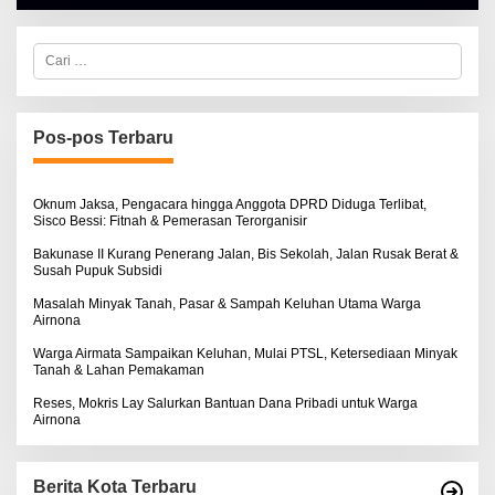
H
A
L
C
B
a
E
r
R
i
T
u
K
I
n
Pos-pos Terbaru
N
t
O
u
S
k
E
:
Oknum Jaksa, Pengacara hingga Anggota DPRD Diduga Terlibat,
Sisco Bessi: Fitnah & Pemerasan Terorganisir
Bakunase II Kurang Penerang Jalan, Bis Sekolah, Jalan Rusak Berat &
Susah Pupuk Subsidi
Masalah Minyak Tanah, Pasar & Sampah Keluhan Utama Warga
Airnona
Warga Airmata Sampaikan Keluhan, Mulai PTSL, Ketersediaan Minyak
Tanah & Lahan Pemakaman
Reses, Mokris Lay Salurkan Bantuan Dana Pribadi untuk Warga
Airnona
Berita Kota Terbaru