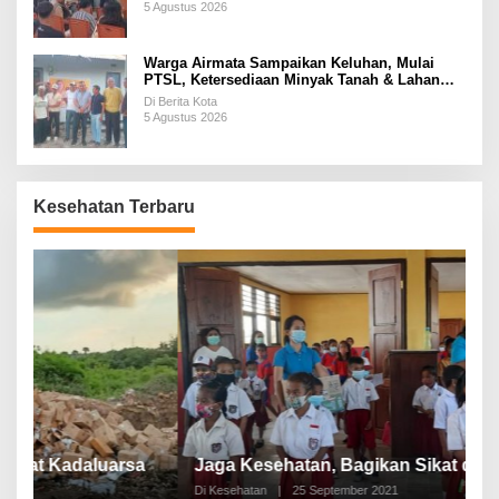
5 Agustus 2026
Warga Airmata Sampaikan Keluhan, Mulai
PTSL, Ketersediaan Minyak Tanah & Lahan
Pemakaman
Di Berita Kota
5 Agustus 2026
Kesehatan Terbaru
P
a
Jaga Kesehatan, Bagikan Sikat dan Pasta Gigi
A
Di Kesehatan
|
25 September 2021
Di