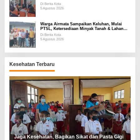
Di Berita Kota
5 Agustus 2026
Warga Airmata Sampaikan Keluhan, Mulai
PTSL, Ketersediaan Minyak Tanah & Lahan
Pemakaman
Di Berita Kota
5 Agustus 2026
Kesehatan Terbaru
P
a
Jaga Kesehatan, Bagikan Sikat dan Pasta Gigi
A