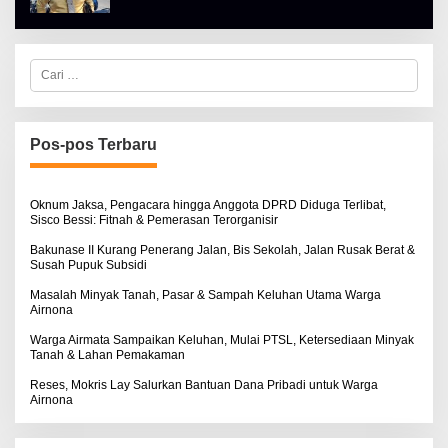
E
H
A
L
C
B
a
E
r
R
i
T
u
K
I
n
Pos-pos Terbaru
N
t
O
u
S
k
E
:
Oknum Jaksa, Pengacara hingga Anggota DPRD Diduga Terlibat,
Sisco Bessi: Fitnah & Pemerasan Terorganisir
Bakunase II Kurang Penerang Jalan, Bis Sekolah, Jalan Rusak Berat &
Susah Pupuk Subsidi
Masalah Minyak Tanah, Pasar & Sampah Keluhan Utama Warga
Airnona
Warga Airmata Sampaikan Keluhan, Mulai PTSL, Ketersediaan Minyak
Tanah & Lahan Pemakaman
Reses, Mokris Lay Salurkan Bantuan Dana Pribadi untuk Warga
Airnona