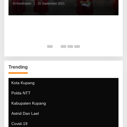
Di Kesehatan
|
25 September 2021
Di
Trending
Kota Kupang
Polda NTT
Kabupaten Kupang
Astrid Dan Lael
Covid-19