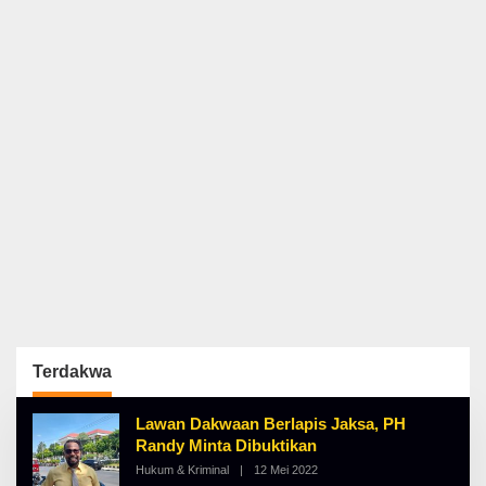
Terdakwa
Lawan Dakwaan Berlapis Jaksa, PH
Randy Minta Dibuktikan
Hukum & Kriminal
|
12 Mei 2022
O
L