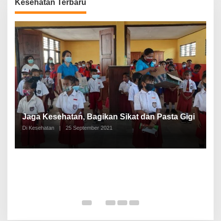
Kesehatan Terbaru
P
a
Jaga Kesehatan, Bagikan Sikat dan Pasta Gigi
A
Di Kesehatan
|
25 September 2021
Di