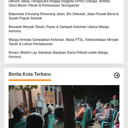
:
Oknum Jaksa, Pengacara hingga Anggota DPRD Diduga Terlibat,
Sisco Bessi: Fitnah & Pemerasan Terorganisir
Bakunase II Kurang Penerang Jalan, Bis Sekolah, Jalan Rusak Berat &
Susah Pupuk Subsidi
Masalah Minyak Tanah, Pasar & Sampah Keluhan Utama Warga
Airnona
Warga Airmata Sampaikan Keluhan, Mulai PTSL, Ketersediaan Minyak
Tanah & Lahan Pemakaman
Reses, Mokris Lay Salurkan Bantuan Dana Pribadi untuk Warga
Airnona
Berita Kota Terbaru