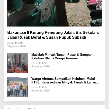
Bakunase II Kurang Penerang Jalan, Bis Sekolah,
Jalan Rusak Berat & Susah Pupuk Subsidi
Di Berita Kota
5 Agustus 2026
Masalah Minyak Tanah, Pasar & Sampah
Keluhan Utama Warga Airnona
Di Berita Kota
5 Agustus 2026
Warga Airmata Sampaikan Keluhan, Mulai
PTSL, Ketersediaan Minyak Tanah & Lahan
Pemakaman
Di Berita Kota
5 Agustus 2026