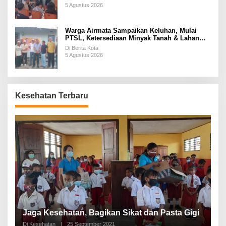
5 Agustus 2026
Warga Airmata Sampaikan Keluhan, Mulai
PTSL, Ketersediaan Minyak Tanah & Lahan
Pemakaman
Di Berita Kota
5 Agustus 2026
Kesehatan Terbaru
P
a
Jaga Kesehatan, Bagikan Sikat dan Pasta Gigi
A
Di Kesehatan
|
25 September 2021
Di