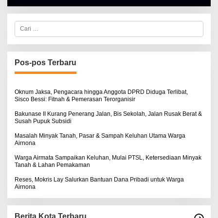
E
H
A
C
L
a
B
r
E
i
R
u
T
n
K
Pos-pos Terbaru
t
I
N
u
O
k
S
:
Oknum Jaksa, Pengacara hingga Anggota DPRD Diduga Terlibat,
E
Sisco Bessi: Fitnah & Pemerasan Terorganisir
Bakunase II Kurang Penerang Jalan, Bis Sekolah, Jalan Rusak Berat &
Susah Pupuk Subsidi
Masalah Minyak Tanah, Pasar & Sampah Keluhan Utama Warga
Airnona
Warga Airmata Sampaikan Keluhan, Mulai PTSL, Ketersediaan Minyak
Tanah & Lahan Pemakaman
Reses, Mokris Lay Salurkan Bantuan Dana Pribadi untuk Warga
Airnona
Berita Kota Terbaru