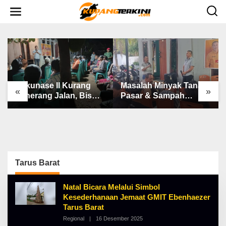
L
e
w
a
t
i
k
e
k
o
n
Bakunase II Kurang
Masalah Minyak Tanah,
t
«
»
e
Penerang Jalan, Bis
Pasar & Sampah
n
Sekolah, Jalan Rusak
Keluhan Utama Warga
Berat & Susah Pupuk
Airnona
Subsidi
Tarus Barat
Natal Bicara Melalui Simbol
Kesederhanaan Jemaat GMIT Ebenhaezer
Tarus Barat
Regional
|
16 Desember 2025
O
L