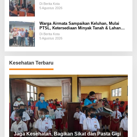
Di Berita Kota
5 Agustus 2026
Warga Airmata Sampaikan Keluhan, Mulai
PTSL, Ketersediaan Minyak Tanah & Lahan
Pemakaman
Di Berita Kota
5 Agustus 2026
Kesehatan Terbaru
P
a
Jaga Kesehatan, Bagikan Sikat dan Pasta Gigi
A