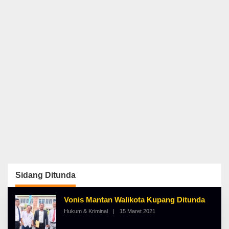
Sidang Ditunda
Vonis Mantan Walikota Kupang Ditunda
Hukum & Kriminal
|
15 Maret 2021
O
L
E