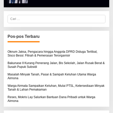
H
A
L
B
E
C
R
a
T
r
K
i
I
u
N
n
Pos-pos Terbaru
O
t
S
u
E
k
:
Oknum Jaksa, Pengacara hingga Anggota DPRD Diduga Terlibat,
Sisco Bessi: Fitnah & Pemerasan Terorganisir
Bakunase II Kurang Penerang Jalan, Bis Sekolah, Jalan Rusak Berat &
Susah Pupuk Subsidi
Masalah Minyak Tanah, Pasar & Sampah Keluhan Utama Warga
Airnona
Warga Airmata Sampaikan Keluhan, Mulai PTSL, Ketersediaan Minyak
Tanah & Lahan Pemakaman
Reses, Mokris Lay Salurkan Bantuan Dana Pribadi untuk Warga
Airnona