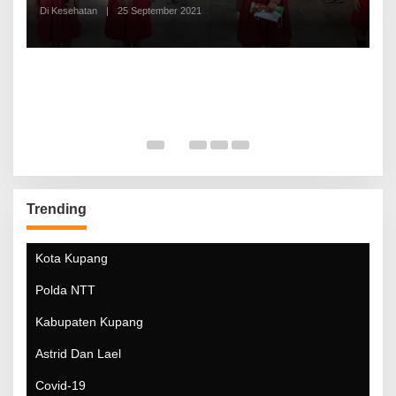
Di Kesehatan
|
25 September 2021
Di
Trending
Kota Kupang
Polda NTT
Kabupaten Kupang
Astrid Dan Lael
Covid-19