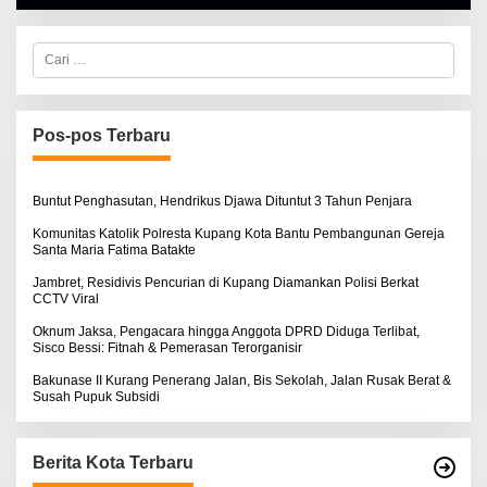
A
L
B
E
C
R
a
T
r
K
i
I
u
N
n
Pos-pos Terbaru
O
t
S
u
E
k
:
Buntut Penghasutan, Hendrikus Djawa Dituntut 3 Tahun Penjara
Komunitas Katolik Polresta Kupang Kota Bantu Pembangunan Gereja
Santa Maria Fatima Batakte
Jambret, Residivis Pencurian di Kupang Diamankan Polisi Berkat
CCTV Viral
Oknum Jaksa, Pengacara hingga Anggota DPRD Diduga Terlibat,
Sisco Bessi: Fitnah & Pemerasan Terorganisir
Bakunase II Kurang Penerang Jalan, Bis Sekolah, Jalan Rusak Berat &
Susah Pupuk Subsidi
Berita Kota Terbaru