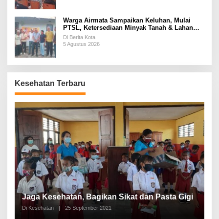
Warga Airmata Sampaikan Keluhan, Mulai
PTSL, Ketersediaan Minyak Tanah & Lahan
Pemakaman
Di Berita Kota
5 Agustus 2026
Kesehatan Terbaru
P
a
Jaga Kesehatan, Bagikan Sikat dan Pasta Gigi
A
Di Kesehatan
|
25 September 2021
Di