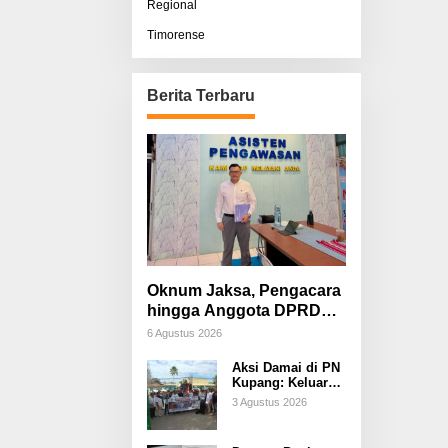
Regional
Timorense
Berita Terbaru
Oknum Jaksa, Pengacara
hingga Anggota DPRD
Diduga Terlibat, Sisco
6 Agustus 2026
Bessi: Fitnah &
Aksi Damai di PN
Pemerasan Terorganisir
Kupang: Keluarga
Tuding Proses
3 Agustus 2026
Hukum Kasus
Sebastian Bokol
Sarat Rekayasa