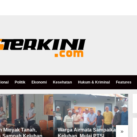
ional
Politik
Ekonomi
Kesehatan
Hukum & Kriminal
Features
h Minyak Tanah,
Warga Airmata Sampaikan
R
»
& Sampah Keluhan
Keluhan, Mulai PTSL,
B