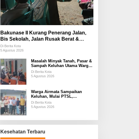
Bakunase II Kurang Penerang Jalan,
Bis Sekolah, Jalan Rusak Berat &
Susah Pupuk Subsidi
Di Berita Kota
5 Agustus 2026
Masalah Minyak Tanah, Pasar &
Sampah Keluhan Utama Warga
Airnona
Di Berita Kota
5 Agustus 2026
Warga Airmata Sampaikan
Keluhan, Mulai PTSL,
Ketersediaan Minyak Tanah &
Di Berita Kota
Lahan Pemakaman
5 Agustus 2026
Kesehatan Terbaru