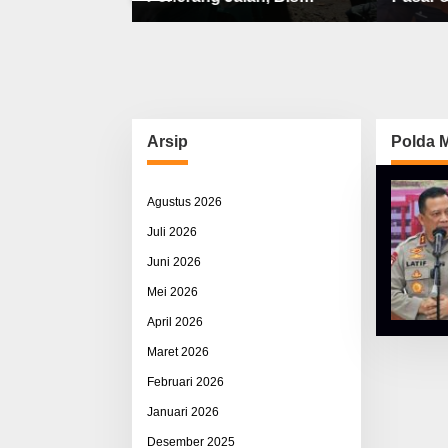
bat, Sisco
Sekolah, Jalan Rusak Berat
Utama 
ah & Pemerasan
& Susah Pupuk Subsidi
Arsip
Polda 
Agustus 2026
Juli 2026
Juni 2026
Mei 2026
April 2026
Maret 2026
Februari 2026
Januari 2026
Desember 2025