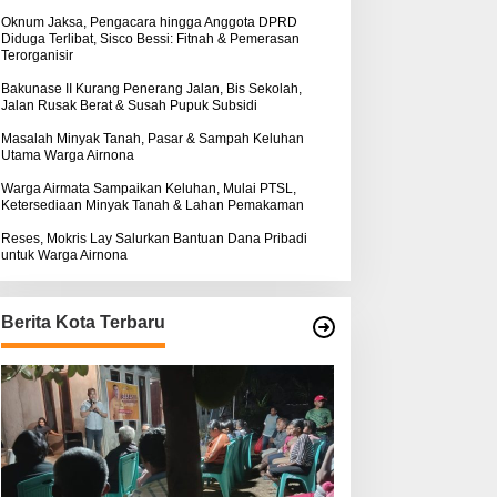
k
ntuk Warga Airnona
Hukum Kasus Sebastian
:
Oknum Jaksa, Pengacara hingga Anggota DPRD
Diduga Terlibat, Sisco Bessi: Fitnah & Pemerasan
Bokol Sarat Rekayasa
Terorganisir
Bakunase II Kurang Penerang Jalan, Bis Sekolah,
Jalan Rusak Berat & Susah Pupuk Subsidi
Masalah Minyak Tanah, Pasar & Sampah Keluhan
Utama Warga Airnona
Warga Airmata Sampaikan Keluhan, Mulai PTSL,
Ketersediaan Minyak Tanah & Lahan Pemakaman
Reses, Mokris Lay Salurkan Bantuan Dana Pribadi
untuk Warga Airnona
Berita Kota Terbaru