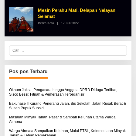
H
A
Mesin Perahu Mati, Delapan Nelayan
L
B
Selamat
E
Berita Kota
|
17 Juli 2022
O
R
L
T
E
K
H
I
A
N
L
O
C
B
S
a
E
E
r
R
i
T
u
K
I
n
Pos-pos Terbaru
N
t
O
u
S
k
E
:
Oknum Jaksa, Pengacara hingga Anggota DPRD Diduga Terlibat,
Sisco Bessi: Fitnah & Pemerasan Terorganisir
Bakunase II Kurang Penerang Jalan, Bis Sekolah, Jalan Rusak Berat &
Susah Pupuk Subsidi
Masalah Minyak Tanah, Pasar & Sampah Keluhan Utama Warga
Airnona
Warga Airmata Sampaikan Keluhan, Mulai PTSL, Ketersediaan Minyak
Tanah & Lahan Pemakaman