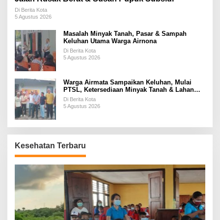
Di Berita Kota
5 Agustus 2026
Masalah Minyak Tanah, Pasar & Sampah
Keluhan Utama Warga Airnona
Di Berita Kota
5 Agustus 2026
Warga Airmata Sampaikan Keluhan, Mulai
PTSL, Ketersediaan Minyak Tanah & Lahan
Pemakaman
Di Berita Kota
5 Agustus 2026
Kesehatan Terbaru