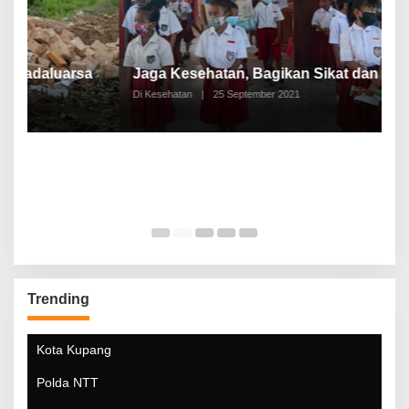
P
a
Jaga Kesehatan, Bagikan Sikat dan Pasta Gigi
A
Di Kesehatan
|
25 September 2021
Di
Trending
Kota Kupang
Polda NTT