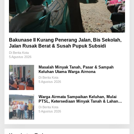
Bakunase II Kurang Penerang Jalan, Bis Sekolah,
Jalan Rusak Berat & Susah Pupuk Subsidi
Di Berita Kota
5 Agustus 2026
Masalah Minyak Tanah, Pasar & Sampah
Keluhan Utama Warga Airnona
Di Berita Kota
5 Agustus 2026
Warga Airmata Sampaikan Keluhan, Mulai
PTSL, Ketersediaan Minyak Tanah & Lahan
Pemakaman
Di Berita Kota
5 Agustus 2026