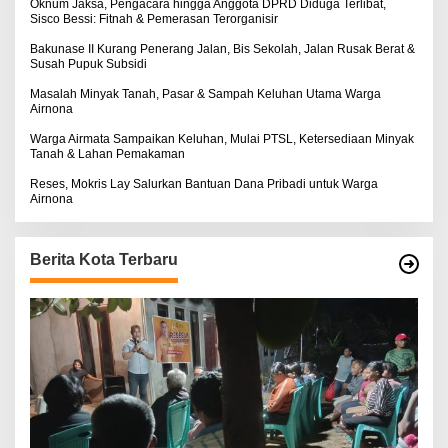
:
Oknum Jaksa, Pengacara hingga Anggota DPRD Diduga Terlibat,
Sisco Bessi: Fitnah & Pemerasan Terorganisir
Bakunase II Kurang Penerang Jalan, Bis Sekolah, Jalan Rusak Berat &
Susah Pupuk Subsidi
Masalah Minyak Tanah, Pasar & Sampah Keluhan Utama Warga
Airnona
Warga Airmata Sampaikan Keluhan, Mulai PTSL, Ketersediaan Minyak
Tanah & Lahan Pemakaman
Reses, Mokris Lay Salurkan Bantuan Dana Pribadi untuk Warga
Airnona
Berita Kota Terbaru