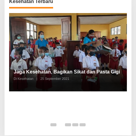
Kesehatan Terbaru
P
a
Jaga Kesehatan, Bagikan Sikat dan Pasta Gigi
A
Di Kesehatan
|
25 September 2021
Di