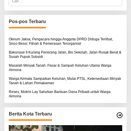
R
a
T
r
K
i
I
u
N
n
Pos-pos Terbaru
O
t
S
u
E
k
:
Oknum Jaksa, Pengacara hingga Anggota DPRD Diduga Terlibat,
Sisco Bessi: Fitnah & Pemerasan Terorganisir
Bakunase II Kurang Penerang Jalan, Bis Sekolah, Jalan Rusak Berat &
Susah Pupuk Subsidi
Masalah Minyak Tanah, Pasar & Sampah Keluhan Utama Warga
Airnona
Warga Airmata Sampaikan Keluhan, Mulai PTSL, Ketersediaan Minyak
Tanah & Lahan Pemakaman
Reses, Mokris Lay Salurkan Bantuan Dana Pribadi untuk Warga
Airnona
Berita Kota Terbaru