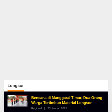
Longsor
Bencana di Manggarai Timur, Dua Orang
Warga Tertimbun Material Longsor
Regional
|
23 Januari 2026
O
L