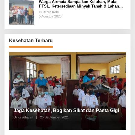
Warga Airmata Sampaikan Keluhan, Mulai
PTSL, Ketersediaan Minyak Tanah & Lahan
Pemakaman
Di Berita Kota
5 Agustus 2026
Kesehatan Terbaru
P
a
Jaga Kesehatan, Bagikan Sikat dan Pasta Gigi
A
Di Kesehatan
|
25 September 2021
Di