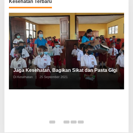
Kesehatan Terbaru
P
a
Jaga Kesehatan, Bagikan Sikat dan Pasta Gigi
A
Di Kesehatan
|
25 September 2021
Di