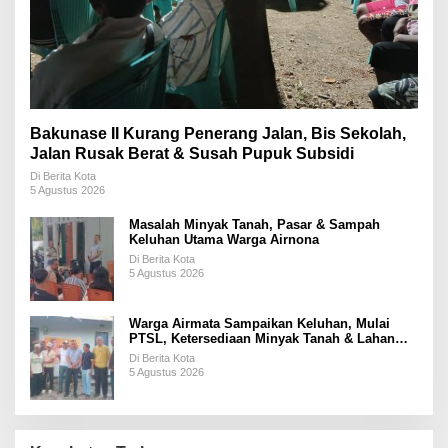
Bakunase II Kurang Penerang Jalan, Bis Sekolah,
Jalan Rusak Berat & Susah Pupuk Subsidi
Di Berita Kota
5 Agustus 2026
Masalah Minyak Tanah, Pasar & Sampah
Keluhan Utama Warga Airnona
Di Berita Kota
5 Agustus 2026
Warga Airmata Sampaikan Keluhan, Mulai
PTSL, Ketersediaan Minyak Tanah & Lahan
Pemakaman
Di Berita Kota
5 Agustus 2026