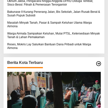
:
Oknum Jaksa, Pengacara hingga Anggota DPRD Diduga Terlibat,
Sisco Bessi: Fitnah & Pemerasan Terorganisir
Bakunase II Kurang Penerang Jalan, Bis Sekolah, Jalan Rusak Berat &
Susah Pupuk Subsidi
Masalah Minyak Tanah, Pasar & Sampah Keluhan Utama Warga
Airnona
Warga Airmata Sampaikan Keluhan, Mulai PTSL, Ketersediaan Minyak
Tanah & Lahan Pemakaman
Reses, Mokris Lay Salurkan Bantuan Dana Pribadi untuk Warga
Airnona
Berita Kota Terbaru