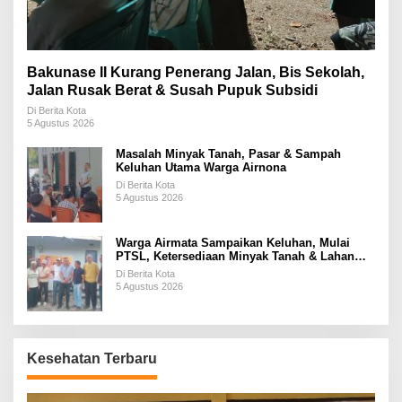
Bakunase II Kurang Penerang Jalan, Bis Sekolah,
Jalan Rusak Berat & Susah Pupuk Subsidi
Di Berita Kota
5 Agustus 2026
Masalah Minyak Tanah, Pasar & Sampah
Keluhan Utama Warga Airnona
Di Berita Kota
5 Agustus 2026
Warga Airmata Sampaikan Keluhan, Mulai
PTSL, Ketersediaan Minyak Tanah & Lahan
Pemakaman
Di Berita Kota
5 Agustus 2026
Kesehatan Terbaru