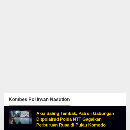
Kombes Pol Irwan Nasution
Aksi Saling Tembak, Patroli Gabungan
Ditpolairud Polda NTT Gagalkan
Perburuan Rusa di Pulau Komodo