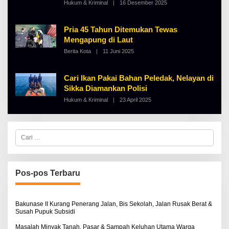
Hukum & Kriminal
|
16 Desember 2025
O
L
E
H
Pria 45 Tahun Ditemukan Tewas
A
Mengapung di Laut
L
B
Berita Kota
|
11 Juni 2025
O
E
L
R
E
T
H
K
Cari Ikan Pakai Bahan Peledak, Nelayan di
A
I
Sikka Diamankan Polisi
L
N
B
O
Hukum & Kriminal
|
23 April 2025
O
E
S
L
R
E
E
T
H
K
A
I
C
L
N
a
B
O
r
E
S
i
R
E
u
T
n
K
Pos-pos Terbaru
t
I
N
u
O
k
S
:
Bakunase II Kurang Penerang Jalan, Bis Sekolah, Jalan Rusak Berat &
E
Susah Pupuk Subsidi
Masalah Minyak Tanah, Pasar & Sampah Keluhan Utama Warga