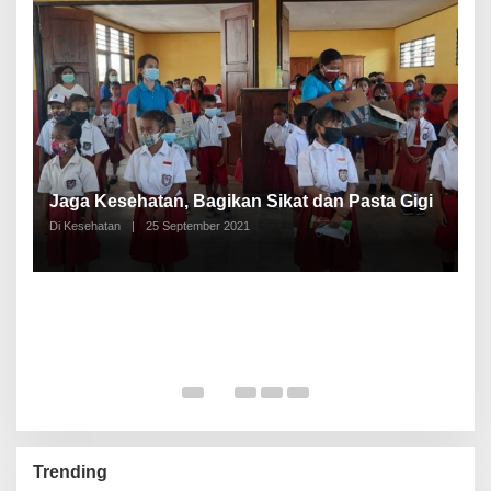
P
a
Jaga Kesehatan, Bagikan Sikat dan Pasta Gigi
A
Di Kesehatan
|
25 September 2021
Di
Trending