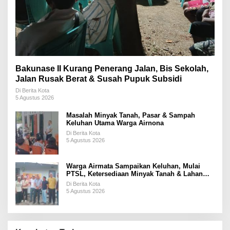
Bakunase II Kurang Penerang Jalan, Bis Sekolah,
Jalan Rusak Berat & Susah Pupuk Subsidi
Di Berita Kota
5 Agustus 2026
Masalah Minyak Tanah, Pasar & Sampah
Keluhan Utama Warga Airnona
Di Berita Kota
5 Agustus 2026
Warga Airmata Sampaikan Keluhan, Mulai
PTSL, Ketersediaan Minyak Tanah & Lahan
Pemakaman
Di Berita Kota
5 Agustus 2026