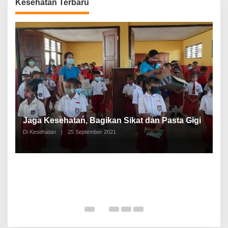
Kesehatan Terbaru
P
a
Jaga Kesehatan, Bagikan Sikat dan Pasta Gigi
A
Di Kesehatan
|
25 September 2021
Di