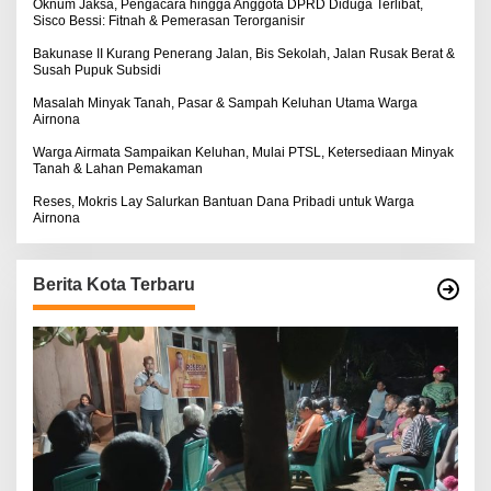
:
Oknum Jaksa, Pengacara hingga Anggota DPRD Diduga Terlibat,
Sisco Bessi: Fitnah & Pemerasan Terorganisir
Bakunase II Kurang Penerang Jalan, Bis Sekolah, Jalan Rusak Berat &
Susah Pupuk Subsidi
Masalah Minyak Tanah, Pasar & Sampah Keluhan Utama Warga
Airnona
Warga Airmata Sampaikan Keluhan, Mulai PTSL, Ketersediaan Minyak
Tanah & Lahan Pemakaman
Reses, Mokris Lay Salurkan Bantuan Dana Pribadi untuk Warga
Airnona
Berita Kota Terbaru