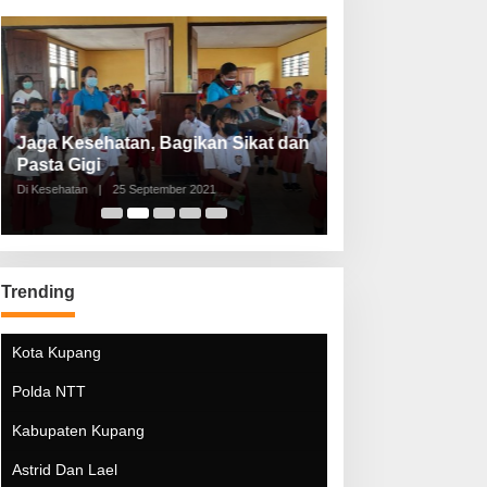
Jaga Kesehatan, Bagikan Sikat dan
Perketat Protoko
Pasta Gigi
Lebaran Lebih 
Di Kesehatan
|
25 September 2021
Di Kesehatan
|
5 Mei 20
Trending
Kota Kupang
Polda NTT
Kabupaten Kupang
Astrid Dan Lael