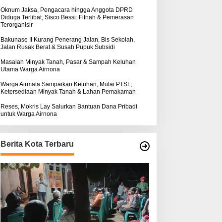
k
ntuk Warga Airnona
Hukum Kasus Sebastian
:
Oknum Jaksa, Pengacara hingga Anggota DPRD
Diduga Terlibat, Sisco Bessi: Fitnah & Pemerasan
Bokol Sarat Rekayasa
Terorganisir
Bakunase II Kurang Penerang Jalan, Bis Sekolah,
Jalan Rusak Berat & Susah Pupuk Subsidi
Masalah Minyak Tanah, Pasar & Sampah Keluhan
Utama Warga Airnona
Warga Airmata Sampaikan Keluhan, Mulai PTSL,
Ketersediaan Minyak Tanah & Lahan Pemakaman
Reses, Mokris Lay Salurkan Bantuan Dana Pribadi
untuk Warga Airnona
Berita Kota Terbaru