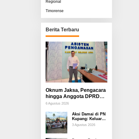
Regional
Timorense
Berita Terbaru
Oknum Jaksa, Pengacara
hingga Anggota DPRD
Diduga Terlibat, Sisco
6 Agustus 2026
Bessi: Fitnah &
Aksi Damai di PN
Pemerasan Terorganisir
Kupang: Keluarga
Tuding Proses
3 Agustus 2026
Hukum Kasus
Sebastian Bokol
Sarat Rekayasa