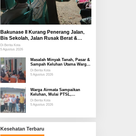
Bakunase II Kurang Penerang Jalan,
Bis Sekolah, Jalan Rusak Berat &
Susah Pupuk Subsidi
Di Berita Kota
5 Agustus 2026
Masalah Minyak Tanah, Pasar &
Sampah Keluhan Utama Warga
Airnona
Di Berita Kota
5 Agustus 2026
Warga Airmata Sampaikan
Keluhan, Mulai PTSL,
Ketersediaan Minyak Tanah &
Di Berita Kota
Lahan Pemakaman
5 Agustus 2026
Kesehatan Terbaru