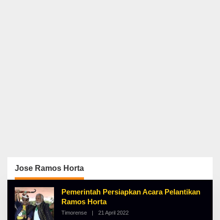
Jose Ramos Horta
Pemerintah Persiapkan Acara Pelantikan
Ramos Horta
Timorense
|
21 April 2022
O
L