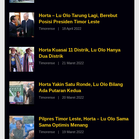
E
K
H
I
A
N
Horta – Lu Olo Tarung Lagi, Berebut
L
O
B
S
Posisi Presiden Timor Leste
E
E
Timorense
|
18 April 2022
O
R
L
T
E
K
H
I
A
N
Horta Kuasai 11 Distrik, Lu Olo Hanya
L
O
B
S
Dua Distrik
E
E
Timorense
|
21 Maret 2022
O
R
L
T
E
K
H
I
A
N
Horta Yakin Satu Ronde, Lu Olo Bilang
L
O
B
S
Ada Putaran Kedua
E
E
Timorense
|
20 Maret 2022
O
R
L
T
E
K
H
I
A
N
Pilpres Timor Leste, Horta – Lu Olo Sama
L
O
B
S
Sama Optimis Menang
E
E
Timorense
|
19 Maret 2022
O
R
L
T