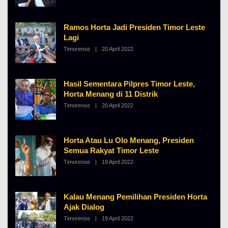
E
H
A
Ramos Horta Jadi Presiden Timor Leste
L
B
Lagi
E
Timorense
|
20 April 2022
O
R
L
T
E
K
H
I
A
N
Hasil Sementara Pilpres Timor Leste,
L
O
B
S
Horta Menang di 11 Distrik
E
E
Timorense
|
20 April 2022
O
R
L
T
E
K
H
I
A
N
Horta Atau Lu Olo Menang, Presiden
L
O
B
S
Semua Rakyat Timor Leste
E
E
Timorense
|
19 April 2022
O
R
L
T
E
K
H
I
A
N
Kalau Menang Pemilihan Presiden Horta
L
O
B
S
Ajak Dialog
E
E
Timorense
|
19 April 2022
O
R
L
T