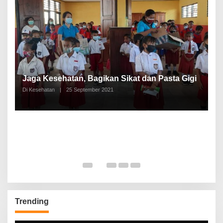
P
a
Jaga Kesehatan, Bagikan Sikat dan Pasta Gigi
A
Di Kesehatan
|
25 September 2021
Di
Trending