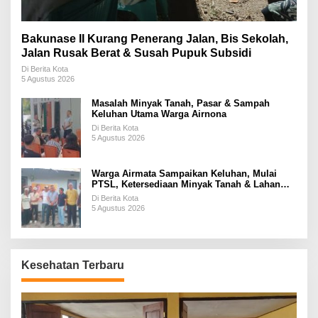
Bakunase II Kurang Penerang Jalan, Bis Sekolah,
Jalan Rusak Berat & Susah Pupuk Subsidi
Di Berita Kota
5 Agustus 2026
Masalah Minyak Tanah, Pasar & Sampah
Keluhan Utama Warga Airnona
Di Berita Kota
5 Agustus 2026
Warga Airmata Sampaikan Keluhan, Mulai
PTSL, Ketersediaan Minyak Tanah & Lahan
Pemakaman
Di Berita Kota
5 Agustus 2026
Kesehatan Terbaru